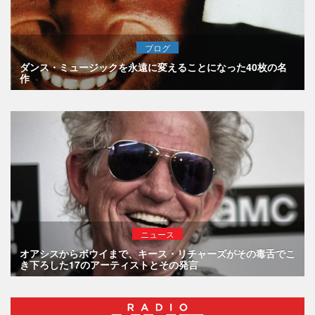
ブログ
ダンス・ミュージックを永遠に変えることになった40枚の名
作
ニュース
オアシスからボウイまで、キース・リチャーズがその毒舌でこ
き下ろした17のアーティストとその発言