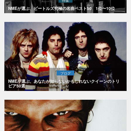
特集
NMEが選ぶ、ビートルズ究極の名曲ベスト50 1位〜10位
ブログ
NMEが選ぶ、あなたが知らないかもしれないクイーンのトリ
ビア50選