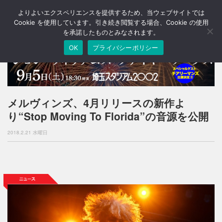
よりよいエクスペリエンスを提供するため、当ウェブサイトでは
T
o
Cookie を使用しています。引き続き閲覧する場合、Cookie の使用
g
を承諾したものとみなされます。
g
OK
プライバシーポリシー
l
e
n
a
v
i
メルヴィンズ、4月リリースの新作よ
g
り“Stop Moving To Florida”の音源を公開
a
t
2018.2.21 水曜日
i
o
n