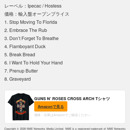
レーベル：Ipecac / Hostess
価格：輸入盤オープンプライス
1. Stop Moving To Florida
2. Embrace The Rub
3. Don’t Forget To Breathe
4. Flamboyant Duck
5. Break Bread
6. I Want To Hold Your Hand
7. Prenup Butter
8. Graveyard
GUNS N’ ROSES CROSS ARCH Tシャツ
Amazonで見る
価格・在庫はAmazonでご確認ください
Copyright © 2026 NME Networks Media Limited. NME is a registered trademark of NME Networks