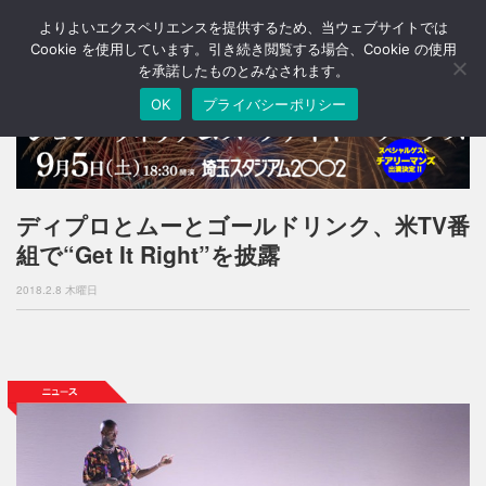
よりよいエクスペリエンスを提供するため、当ウェブサイトでは
T
o
Cookie を使用しています。引き続き閲覧する場合、Cookie の使用
g
を承諾したものとみなされます。
g
OK
プライバシーポリシー
l
e
n
a
v
i
ディプロとムーとゴールドリンク、米TV番
g
組で“Get It Right”を披露
a
t
2018.2.8 木曜日
i
o
n