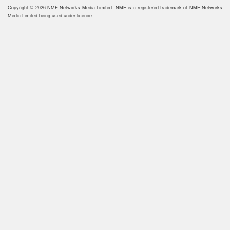
Copyright © 2026 NME Networks Media Limited. NME is a registered trademark of NME Networks
Media Limited being used under licence.