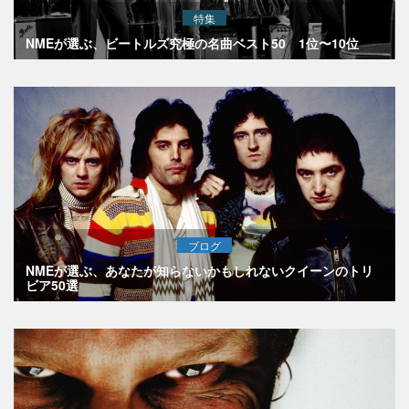
特集
NMEが選ぶ、ビートルズ究極の名曲ベスト50 1位〜10位
ブログ
NMEが選ぶ、あなたが知らないかもしれないクイーンのトリ
ビア50選