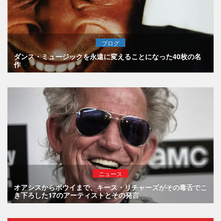
ブログ
ダンス・ミュージックを永遠に変えることになった40枚の名
作
ニュース
オアシスからボウイまで、キース・リチャーズがその毒舌でこ
き下ろした17のアーティストとその発言