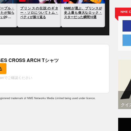
プリンスの伝説のギタ
NMEが選ぶ、プリンスが
プリンス、生前に遺した
ー・ソロについてトム・
史上最も偉大なロック・
文書の中でケイティー・
ペティが振り返る
スターだった瞬間10選
ペリーやエド・シーラン
を批判
OSES CROSS ARCH Tシャツ
る
zonでご確認ください
istered trademark of NME Networks Media Limited being used under licence.
クイ