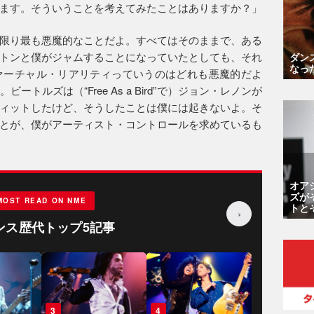
ます。そういうことを考えてみたことはありますか？」
限り最も悪魔的なことだよ。すべてはそのままで、ある
トンと僕がジャムすることになっていたとしても、それ
ダン
なっ
ァーチャル・リアリティっていうのはどれも悪魔的だよ
トルズは（“Free As a Bird”で）ジョン・レノンが
ィットしたけど、そうしたことは僕には起きないよ。そ
とが、僕がアーティスト・コントロールを求めているも
オア
ズが
MOST READ ON NME
トと
›
ンス歴代トップ5記事
3
4
5