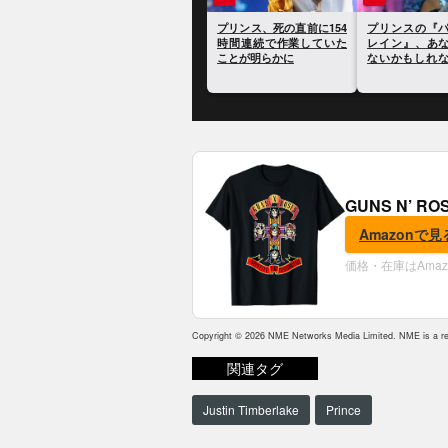
プリンス、死の直前に154
プリンスの『パープル・
時間連続で作業していた
レイン』、あなたが知ら
ことが明らかに
ないかもしれない20のト
リビア
GUNS N’ R
Amazonで見
価格・在庫はAma
Copyright © 2026 NME Networks Media Limited. NME is a reg
関連タグ
Justin Timberlake
Prince