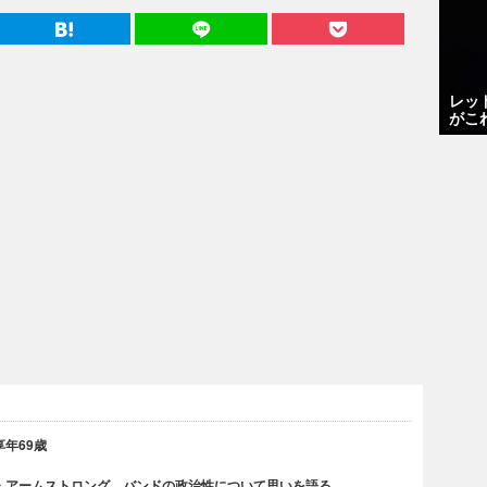
レッ
がこ
年69歳
・アームストロング、バンドの政治性について思いを語る