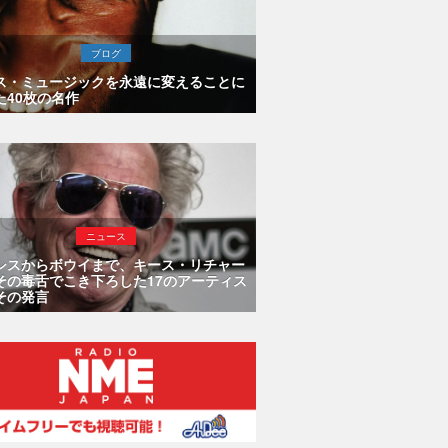
ブログ
ス・ミュージックを永遠に変えることに
た40枚の名作
ニュース
シスからボウイまで、キース・リチャー
その毒舌でこき下ろした17のアーティス
その発言