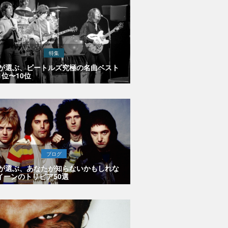
特集
Eが選ぶ、ビートルズ究極の名曲ベスト
1位〜10位
ブログ
Eが選ぶ、あなたが知らないかもしれな
イーンのトリビア50選