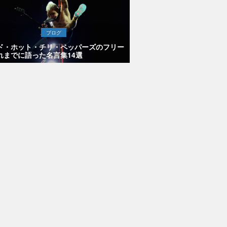
ブログ
ド・ホット・チリ・ペッパーズのフリー
れまでに語った名言集14選