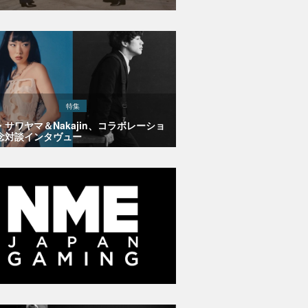
特集
・サワヤマ＆Nakajin、コラボレーショ
念対談インタヴュー