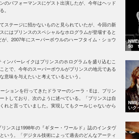
ンのパフォーマンスにゲスト出演したが、今年はヘッド
る。
てステージに招かないものと見られていたが、今回の新
スにはプリンスのスペシャルなホログラムが登場すると
だが、2007年にスーパーボウルのハーフタイム・ショウ
NM
50 
ティンバーレイクはプリンスのホログラムを盛り込むこ
ことで、今年のスーパーボウルがプリンスの地元である
な意味を与えたいと考えているという。
ーションを行ってきたドラマーのシーラ・Eは、プリン
ートしており、次のように述べている。「プリンスは自
NM
くれと言っていました。実現してもクールじゃないから
いク
リンスは1998年の『ギター・ワールド』誌のインタヴ
という。「デジタル技術によって過去のどんなアーティ