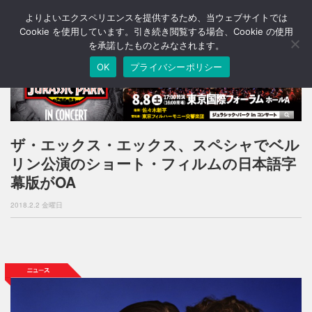
よりよいエクスペリエンスを提供するため、当ウェブサイトでは
T
o
Cookie を使用しています。引き続き閲覧する場合、Cookie の使用
g
を承諾したものとみなされます。
g
OK
プライバシーポリシー
l
e
n
a
v
i
ザ・エックス・エックス、スペシャでベル
g
リン公演のショート・フィルムの日本語字
a
t
幕版がOA
i
o
2018.2.2 金曜日
n