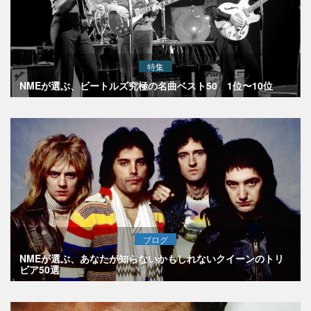
特集
NMEが選ぶ、ビートルズ究極の名曲ベスト50 1位〜10位
ブログ
NMEが選ぶ、あなたが知らないかもしれないクイーンのトリ
ビア50選