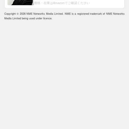
価格・在庫はAmazonでご確認ください
Copyright © 2026 NME Networks Media Limited. NME is a registered trademark of NME Networks
Media Limited being used under licence.