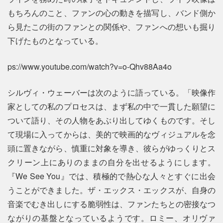
もちろんのこと、ファンの心の動きを描写し、バンド側か
ら見たこの街のファンとの関係や、ファンへの想いも掘り
下げたものとなっている。
ps://www.youtube.com/watch?v=o-Qhv88Aa4o
シルヴィ・ウェーバーは次のように語っている。「映像作
家としての私のプロセスは、まず私の中で一貫した願望に
ついて語り、その人物をあぶり出してゆくものです。そし
て現場に入ってからは、美的で映画的なヴィジュアルを念
頭に置きながら、慎重に対象を導き、彼らがゆっくりとス
クリーン上にありのままの自分を出せるようにします。
『We See You』では、積極的で熱心な人々とすぐに出会
うことができました。ザ・エックス・エックスが、自身の
音楽でむき出しにする脆弱性は、ファンたちとの密接なつ
ながりの基盤となっているようです。ロミー、オリヴァ