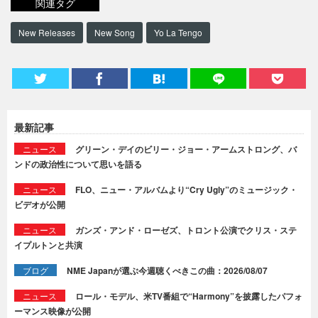
関連タグ
New Releases
New Song
Yo La Tengo
最新記事
ニュース
グリーン・デイのビリー・ジョー・アームストロング、バ
ンドの政治性について思いを語る
ニュース
FLO、ニュー・アルバムより“Cry Ugly”のミュージック・
ビデオが公開
ニュース
ガンズ・アンド・ローゼズ、トロント公演でクリス・ステ
イプルトンと共演
ブログ
NME Japanが選ぶ今週聴くべきこの曲：2026/08/07
ニュース
ロール・モデル、米TV番組で“Harmony”を披露したパフォ
ーマンス映像が公開