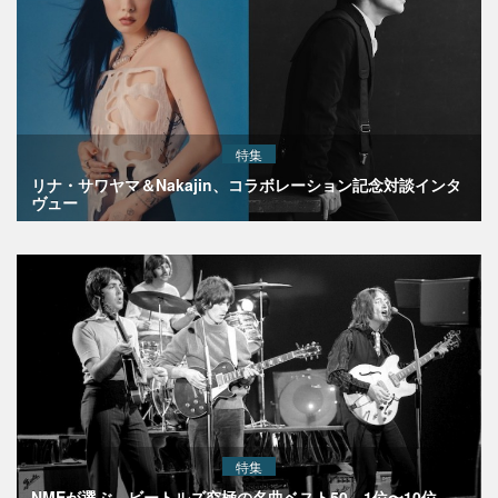
特集
リナ・サワヤマ＆Nakajin、コラボレーション記念対談インタ
ヴュー
特集
NMEが選ぶ、ビートルズ究極の名曲ベスト50 1位〜10位