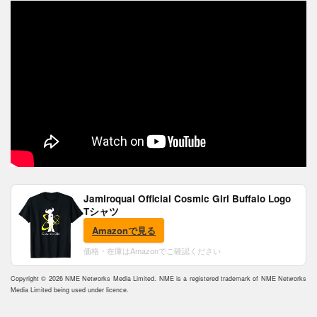
Jamiroquai Official Cosmic Girl Buffalo Logo
Tシャツ
Amazonで見る
価格・在庫はAmazonでご確認ください
Copyright © 2026 NME Networks Media Limited. NME is a registered trademark of NME Networks
Media Limited being used under licence.