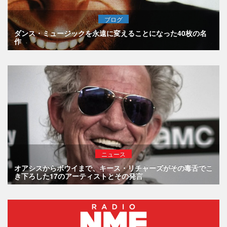
ブログ
ダンス・ミュージックを永遠に変えることになった40枚の名
作
ニュース
オアシスからボウイまで、キース・リチャーズがその毒舌でこ
き下ろした17のアーティストとその発言