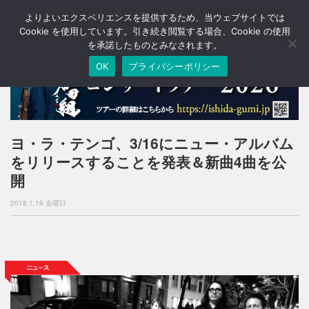
よりよいエクスペリエンスを提供するため、当ウェブサイトでは
T
o
Cookie を使用しています。引き続き閲覧する場合、Cookie の使用
g
を承諾したものとみなされます。
g
OK
プライバシーポリシー
l
e
n
a
v
i
ヨ・ラ・テンゴ、3/16にニュー・アルバム
g
をリリースすることを発表＆新曲4曲を公
a
t
開
i
o
2018.1.19 金曜日
n