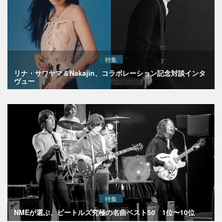
特集
リナ・サワヤマ＆Nakajin、コラボレーション記念対談インタ
ヴュー
特集
NMEが選ぶ、ビートルズ究極の名曲ベスト50 1位〜10位