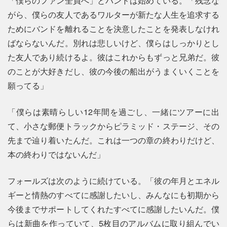
「僕らのファン全員へ」とバンドは始めている。「残念な
がら、僕らの友人であるワルターが新たな人生を追求する
ためにバンドを離れることを決意したことを発表しなけれ
ばならないんだ。別れは悲しいけど、僕らはしっかりとし
た友人であり続けるよ。彼はこれからもずっと兄弟だ。彼
のことが大好きだし、彼の今後の船出がうまくいくことを
願ってる」
「僕らは素晴らしい12年間を過ごし、一緒にツアーに出
て、小さな郵便トラックからピラミッド・ステージ、その
先まで辿り着いたんだ。これは一つの章の終わりだけど、
本の終わりではないんだ」
フォールズは次のように続けている。「彼の年月とエネル
ギーと情熱のすべてに感謝したいし、みんなにも初期から
今後までサポートしてくれたすべてに感謝したいんだ。僕
らは新曲を作っていて、5枚目のアルバムに取り組んでい