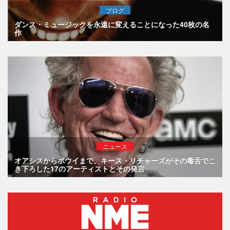
ブログ
ダンス・ミュージックを永遠に変えることになった40枚の名
作
ニュース
オアシスからボウイまで、キース・リチャーズがその毒舌でこ
き下ろした17のアーティストとその発言