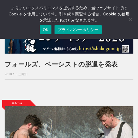
よりよいエクスペリエンスを提供するため、当ウェブサイトでは
T
o
Cookie を使用しています。引き続き閲覧する場合、Cookie の使用
g
を承諾したものとみなされます。
g
OK
プライバシーポリシー
l
e
n
a
v
i
フォールズ、ベーシストの脱退を発表
g
a
2018.1.6 土曜日
t
i
o
n