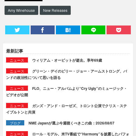
Amy Winehouse
New Releases
最新記事
ニュース
ウィリアム・オービットが逝去。享年69歳
ニュース
グリーン・デイのビリー・ジョー・アームストロング、バ
ンドの政治性について思いを語る
ニュース
FLO、ニュー・アルバムより“Cry Ugly”のミュージック・
ビデオが公開
ニュース
ガンズ・アンド・ローゼズ、トロント公演でクリス・ステ
イプルトンと共演
ブログ
NME Japanが選ぶ今週聴くべきこの曲：2026/08/07
ニュース
ロール・モデル、米TV番組で“Harmony”を披露したパフォ