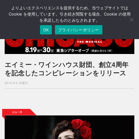
よりよいエクスペリエンスを提供するため、当ウェブサイトでは
T
o
Cookie を使用しています。引き続き閲覧する場合、Cookie の使用
g
を承諾したものとみなされます。
g
OK
プライバシーポリシー
l
e
n
a
v
i
エイミー・ワインハウス財団、創立4周年
g
を記念したコンピレーションをリリース
a
t
2015.9.9 水曜日
i
o
n