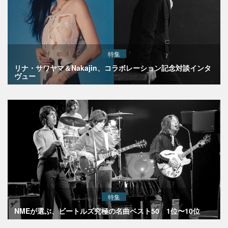
特集
リナ・サワヤマ＆Nakajin、コラボレーション記念対談インタ
ヴュー
特集
NMEが選ぶ、ビートルズ究極の名曲ベスト50 1位〜10位