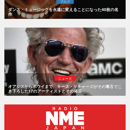
ブログ
ダンス・ミュージックを永遠に変えることになった40枚の名
作
ニュース
オアシスからボウイまで、キース・リチャーズがその毒舌でこ
き下ろした17のアーティストとその発言