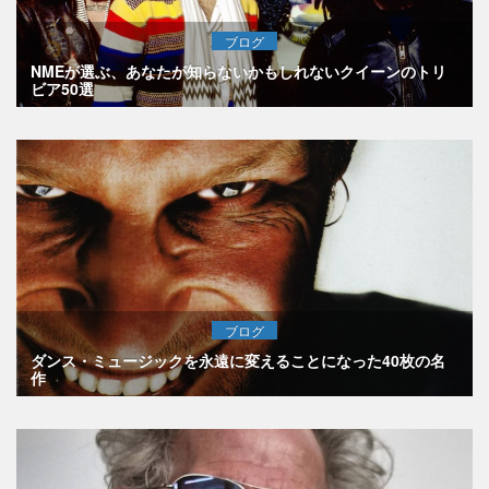
ブログ
NMEが選ぶ、あなたが知らないかもしれないクイーンのトリ
ビア50選
ブログ
ダンス・ミュージックを永遠に変えることになった40枚の名
作