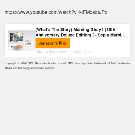
https://www.youtube.com/watch?v=kiFMosotuPo
(What's The Story) Morning Glory? (30th
Anniversary Deluxe Edition) ( - Sepia Marble
Vinyl) [Analog]
Amazonで見る
価格・在庫はAmazonでご確認ください
Copyright © 2026 NME Networks Media Limited. NME is a registered trademark of NME Networks
Media Limited being used under licence.