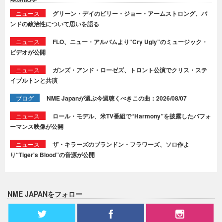
ニュース
グリーン・デイのビリー・ジョー・アームストロング、バ
ンドの政治性について思いを語る
ニュース
FLO、ニュー・アルバムより“Cry Ugly”のミュージック・
ビデオが公開
ニュース
ガンズ・アンド・ローゼズ、トロント公演でクリス・ステ
イプルトンと共演
ブログ
NME Japanが選ぶ今週聴くべきこの曲：2026/08/07
ニュース
ロール・モデル、米TV番組で“Harmony”を披露したパフォ
ーマンス映像が公開
ニュース
ザ・キラーズのブランドン・フラワーズ、ソロ作よ
り“Tiger's Blood”の音源が公開
NME JAPANをフォロー