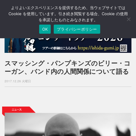
よりよいエクスペリエンスを提供するため、当ウェブサイトでは
T
o
Cookie を使用しています。引き続き閲覧する場合、Cookie の使用
g
を承諾したものとみなされます。
g
OK
プライバシーポリシー
l
e
n
a
v
i
スマッシング・パンプキンズのビリー・コ
g
ーガン、バンド内の人間関係について語る
a
t
2017.12.26 火曜日
i
o
n