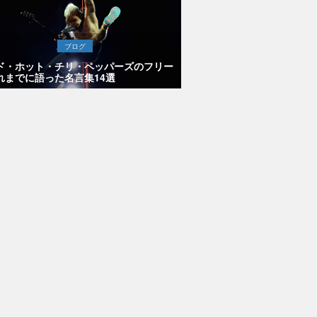
ブログ
ド・ホット・チリ・ペッパーズのフリー
れまでに語った名言集14選