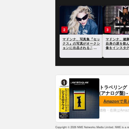
1
2
マドンナ、新型コロナウ
マドンナ、写
イルスで1人の家族と2人
クス』の写真
の友人を失ったと明かす
ョンに出品さ
明らかに
トラベリング
(アナログ盤) -
Amazonで見
価格・在庫はAma
Copyright © 2026 NME Networks Media Limited. NME is a reg