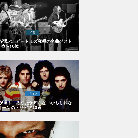
特集
Eが選ぶ、ビートルズ究極の名曲ベスト
1位〜10位
ブログ
Eが選ぶ、あなたが知らないかもしれな
イーンのトリビア50選