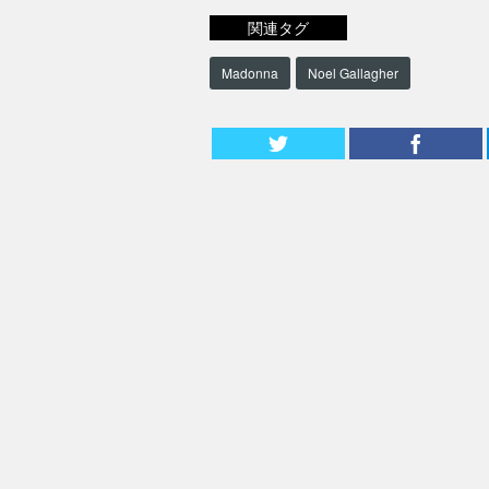
関連タグ
Madonna
Noel Gallagher