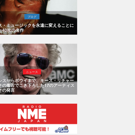
ブログ
ス・ミュージックを永遠に変えることに
た40枚の名作
ニュース
シスからボウイまで、キース・リチャー
その毒舌でこき下ろした17のアーティス
その発言