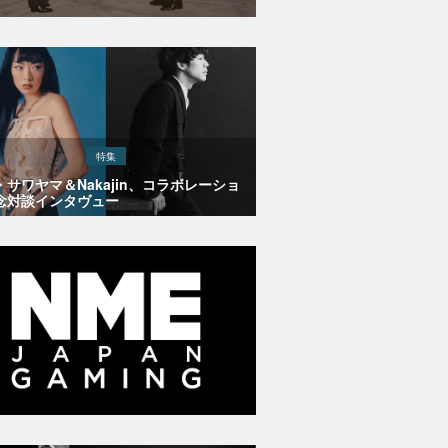
特集
・サワヤマ＆Nakajin、コラボレーショ
念対談インタヴュー