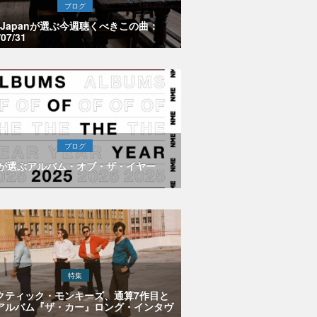
ブログ
E Japanが選ぶ今週聴くべきこの曲：
/07/31
ブログ
Eが選ぶアルバム・オブ・ザ・イヤー
特集
クティック・モンキーズ、通算7作目と
アルバム『ザ・カー』ロング・インタヴ