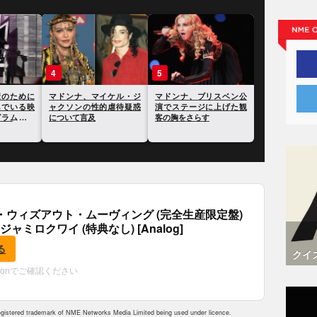
3
4
5
真集『セッ
マドンナ、健康のために
マドンナ、マイケル・ジ
マドンナ、ブ
がオークシ
自身の尿を飲んでいる映
ャクソンの性的虐待疑惑
演でステージ
れることが
像をインスタグラムで公
について言及
客の胸をさらす
開
・ウィズアウト・ムーヴィング (完全生産限定盤)
 ジャミロクワイ (特典なし) [Analog]
る
クイ
zonでご確認ください
istered trademark of NME Networks Media Limited being used under licence.