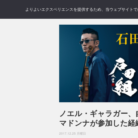
NEWS
REVIEWS
GAL
よりよいエクスペリエンスを提供するため、当ウェブサイトでは 
ノエル・ギャラガー、
マドンナが参加した経
2017.12.25 月曜日