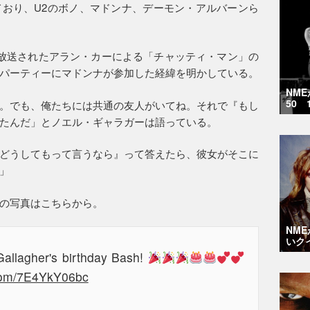
おり、U2のボノ、マドンナ、デーモン・アルバーンら
放送されたアラン・カーによる「チャッティ・マン」の
パーティーにマドンナが参加した経緯を明かしている。
NM
50 
。でも、俺たちには共通の友人がいてね。それで『もし
たんだ」とノエル・ギャラガーは語っている。
どうしてもって言うなら』って答えたら、彼女がそこに
」
の写真はこちらから。
NM
いク
Gallagher's birthday Bash!
.com/7E4YkY06bc