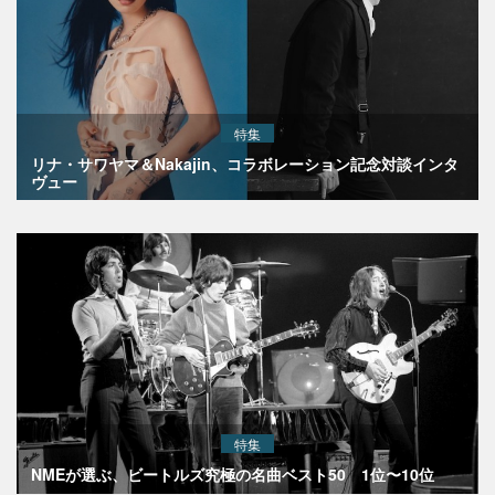
特集
リナ・サワヤマ＆Nakajin、コラボレーション記念対談インタ
ヴュー
特集
NMEが選ぶ、ビートルズ究極の名曲ベスト50 1位〜10位