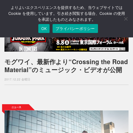
よりよいエクスペリエンスを提供するため、当ウェブサイトでは
T
o
Cookie を使用しています。引き続き閲覧する場合、Cookie の使用
g
を承諾したものとみなされます。
g
OK
プライバシーポリシー
l
e
n
a
v
i
モグワイ、最新作より“Crossing the Road
g
Material”のミュージック・ビデオが公開
a
t
2017.12.22 金曜日
i
o
n