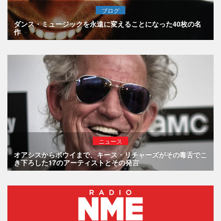
ブログ
ダンス・ミュージックを永遠に変えることになった40枚の名
作
ニュース
オアシスからボウイまで、キース・リチャーズがその毒舌でこ
き下ろした17のアーティストとその発言