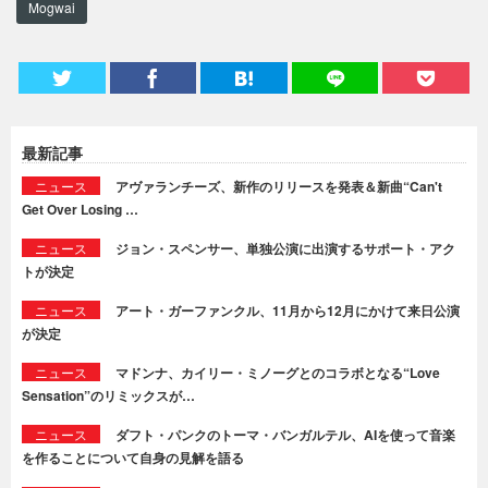
Mogwai
最新記事
ニュース
アヴァランチーズ、新作のリリースを発表＆新曲“Can't
Get Over Losing …
ニュース
ジョン・スペンサー、単独公演に出演するサポート・アク
トが決定
ニュース
アート・ガーファンクル、11月から12月にかけて来日公演
が決定
ニュース
マドンナ、カイリー・ミノーグとのコラボとなる“Love
Sensation”のリミックスが…
ニュース
ダフト・パンクのトーマ・バンガルテル、AIを使って音楽
を作ることについて自身の見解を語る