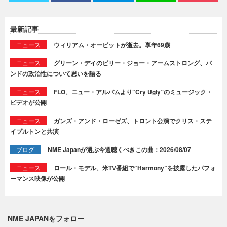
最新記事
ニュース
ウィリアム・オービットが逝去。享年69歳
ニュース
グリーン・デイのビリー・ジョー・アームストロング、バ
ンドの政治性について思いを語る
ニュース
FLO、ニュー・アルバムより“Cry Ugly”のミュージック・
ビデオが公開
ニュース
ガンズ・アンド・ローゼズ、トロント公演でクリス・ステ
イプルトンと共演
ブログ
NME Japanが選ぶ今週聴くべきこの曲：2026/08/07
ニュース
ロール・モデル、米TV番組で“Harmony”を披露したパフォ
ーマンス映像が公開
NME JAPANをフォロー