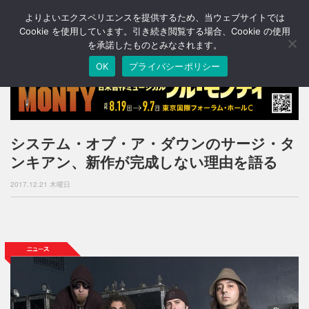
よりよいエクスペリエンスを提供するため、当ウェブサイトでは
T
o
Cookie を使用しています。引き続き閲覧する場合、Cookie の使用
g
を承諾したものとみなされます。
g
OK
プライバシーポリシー
l
e
n
a
v
i
システム・オブ・ア・ダウンのサージ・タ
g
ンキアン、新作が完成しない理由を語る
a
t
2017.12.21 木曜日
i
o
n