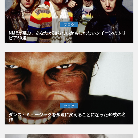
ブログ
NMEが選ぶ、あなたが知らないかもしれないクイーンのトリ
ビア50選
ブログ
ダンス・ミュージックを永遠に変えることになった40枚の名
作