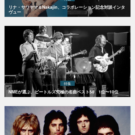
リナ・サワヤマ＆Nakajin、コラボレーション記念対談インタ
ヴュー
特集
NMEが選ぶ、ビートルズ究極の名曲ベスト50 1位〜10位