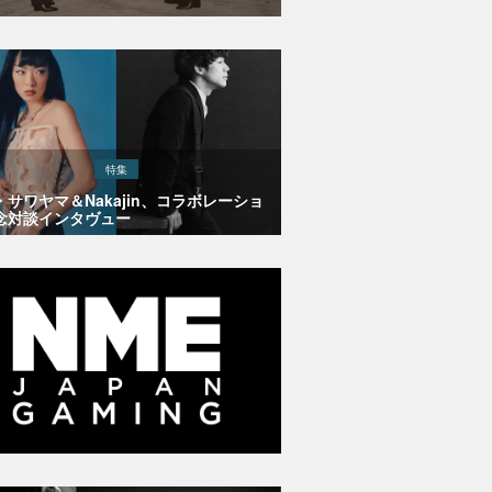
特集
・サワヤマ＆Nakajin、コラボレーショ
念対談インタヴュー