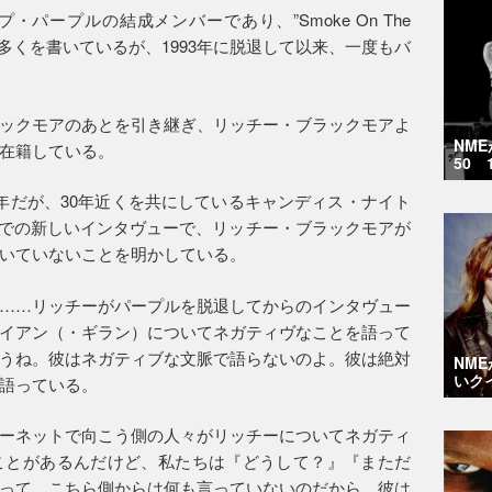
パープルの結成メンバーであり、”Smoke On The
の多くを書いているが、1993年に脱退して以来、一度もバ
ックモアのあとを引き継ぎ、リッチー・ブラックモアよ
NM
在籍している。
50 
年だが、30年近くを共にしているキャンディス・ナイト
ト」での新しいインタヴューで、リッチー・ブラックモアが
いていないことを明かしている。
……リッチーがパープルを脱退してからのインタヴュー
イアン（・ギラン）についてネガティヴなことを語って
うね。彼はネガティブな文脈で語らないのよ。彼は絶対
NM
いク
語っている。
ーネットで向こう側の人々がリッチーについてネガティ
ことがあるんだけど、私たちは『どうして？』『まただ
って、こちら側からは何も言っていないのだから。彼は