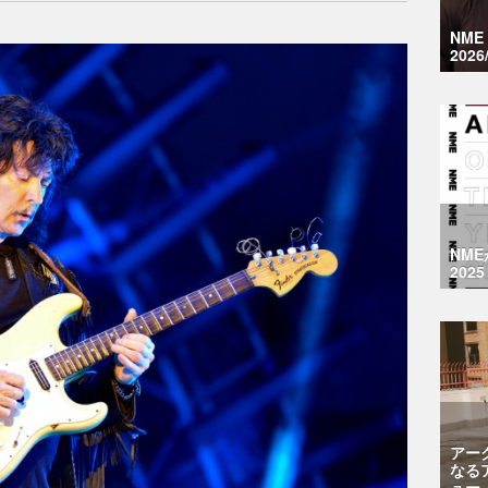
NM
2026
NM
2025
アー
なる
ュー