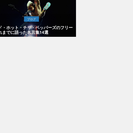
ブログ
ド・ホット・チリ・ペッパーズのフリー
れまでに語った名言集14選