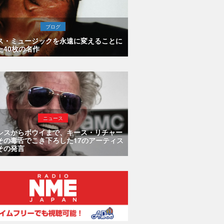
ブログ
ス・ミュージックを永遠に変えることに
た40枚の名作
ニュース
シスからボウイまで、キース・リチャー
その毒舌でこき下ろした17のアーティス
その発言