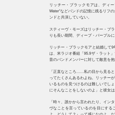
リッチー・ブラックモアは、ディープ・
Water”などバンドの記憶に残るリフ
ンドと共演していない。
スティーヴ・モーズはリッチー・ブラ
りも長い期間、ディープ・パープルに
リッチー・ブラックモアと結婚して9
は、米ラジオ番組「95.9ザ・ラッ
昔のバンドメンバーに対して敵意を抱
「正直なところ……私の目から見ると
ってたくさんあるわよね。リッチーが
いるものを見つけるのは難しいでしょ
にそんなことをしないのよ」と彼女は
「時々、誰かから言われたり、インタ
ヴなことを言っているのを目にする
よ。どうして？』って感じなのよ。だ