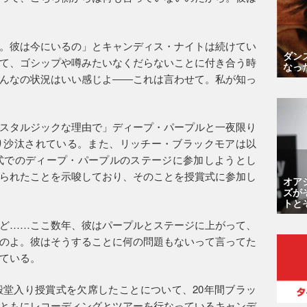
。彼は今にいるの」とキャンディス・ナイトは続けてい
ダン
て、ゴシップや噂みたいなくだらないことに付き合う時
なっ
んなの状況はいい感じよ――これは言わせて。私が知っ
スタルジックな理由で」ディープ・パープルと一夜限り
り沙汰されている。また、リッチー・ブラックモアは以
賞式でのディープ・パープルのステージに参加しようとし
られたことを示唆しており、そのことを授賞式に参加し
オア
ズが
トと
ど……ここ数年、彼はパープルとステージに上がって、
のよ。彼はそうすることに何の問題もないって言ってた
ている。
堂入り授賞式を欠席したことについて、20年間ブラッ
ともにレコーディングとツアーを行なっているキャンデ