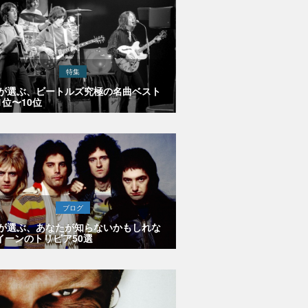
特集
Eが選ぶ、ビートルズ究極の名曲ベスト
1位〜10位
ブログ
Eが選ぶ、あなたが知らないかもしれな
イーンのトリビア50選