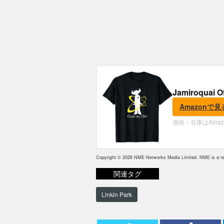
Jamiroquai O
Amazonで見
価格・在庫はAma
Copyright © 2026 NME Networks Media Limited. NME is a reg
関連タグ
Linkin Park