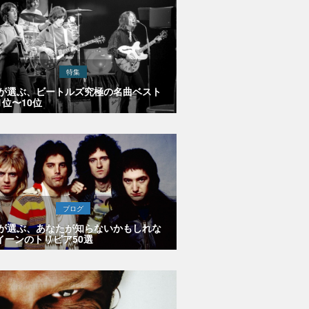
特集
Eが選ぶ、ビートルズ究極の名曲ベスト
1位〜10位
ブログ
Eが選ぶ、あなたが知らないかもしれな
イーンのトリビア50選