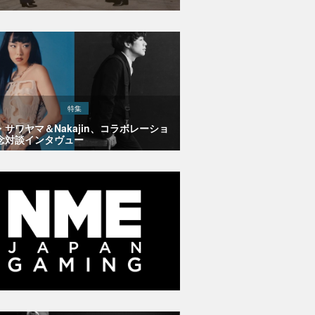
特集
・サワヤマ＆Nakajin、コラボレーショ
念対談インタヴュー