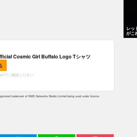
レッ
がこ
fficial Cosmic Girl Buffalo Logo Tシャツ
る
zonでご確認ください
istered trademark of NME Networks Media Limited being used under licence.