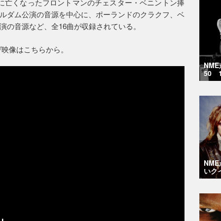
に亡くなったフロントマンのチェスター・ベニントン捧
ルダム公演の音源を中心に、ポーランドのクラクフ、ベ
演の音源など、全16曲が収録されている。
のライヴ映像はこちらから。
NM
50 
NM
いク