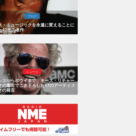
ブログ
ス・ミュージックを永遠に変えることに
た40枚の名作
ニュース
シスからボウイまで、キース・リチャー
その毒舌でこき下ろした17のアーティス
その発言