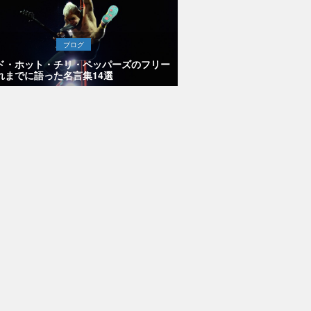
ブログ
ド・ホット・チリ・ペッパーズのフリー
れまでに語った名言集14選