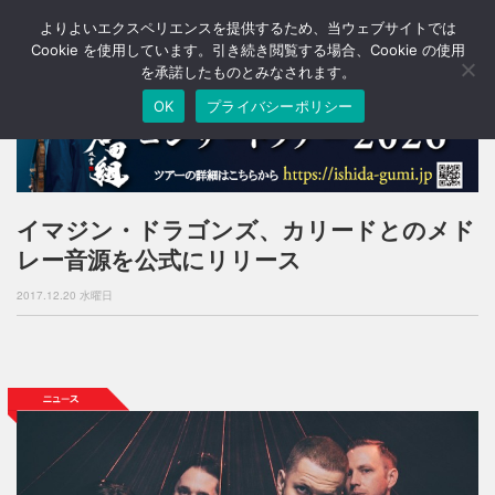
よりよいエクスペリエンスを提供するため、当ウェブサイトでは
T
o
Cookie を使用しています。引き続き閲覧する場合、Cookie の使用
g
を承諾したものとみなされます。
g
OK
プライバシーポリシー
l
e
n
a
v
i
イマジン・ドラゴンズ、カリードとのメド
g
レー音源を公式にリリース
a
t
2017.12.20 水曜日
i
o
n