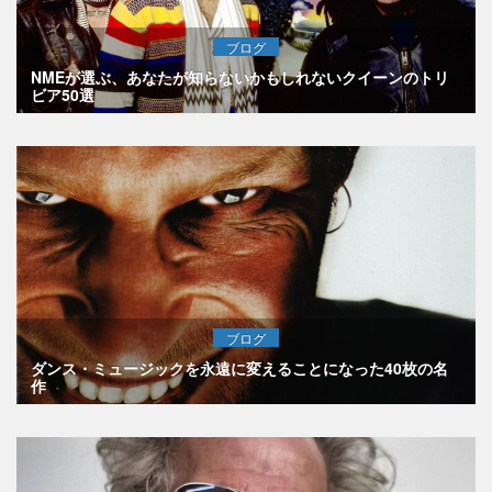
ブログ
NMEが選ぶ、あなたが知らないかもしれないクイーンのトリ
ビア50選
ブログ
ダンス・ミュージックを永遠に変えることになった40枚の名
作