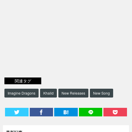
関連タグ
Imagine Dragons
Khalid
New Releases
New Song