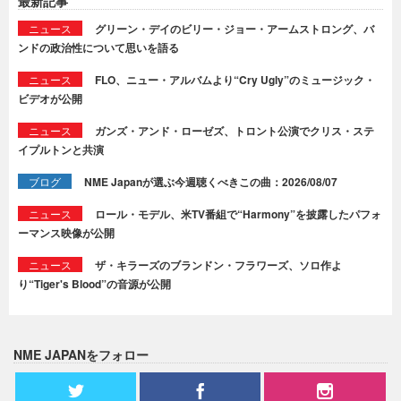
最新記事
ニュース
グリーン・デイのビリー・ジョー・アームストロング、バ
ンドの政治性について思いを語る
ニュース
FLO、ニュー・アルバムより“Cry Ugly”のミュージック・
ビデオが公開
ニュース
ガンズ・アンド・ローゼズ、トロント公演でクリス・ステ
イプルトンと共演
ブログ
NME Japanが選ぶ今週聴くべきこの曲：2026/08/07
ニュース
ロール・モデル、米TV番組で“Harmony”を披露したパフォ
ーマンス映像が公開
ニュース
ザ・キラーズのブランドン・フラワーズ、ソロ作よ
り“Tiger's Blood”の音源が公開
NME JAPANをフォロー