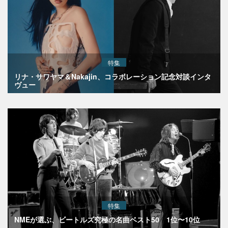
特集
リナ・サワヤマ＆Nakajin、コラボレーション記念対談インタ
ヴュー
特集
NMEが選ぶ、ビートルズ究極の名曲ベスト50 1位〜10位