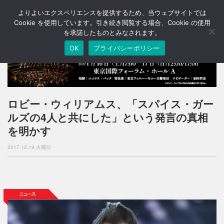
よりよいエクスペリエンスを提供するため、当ウェブサイトでは
T
o
Cookie を使用しています。引き続き閲覧する場合、Cookie の使用
g
を承諾したものとみなされます。
g
OK
プライバシーポリシー
l
e
n
a
v
i
ロビー・ウィリアムス、「スパイス・ガー
g
ルズの4人と共にした」という発言の真相
a
t
を明かす
i
o
2017.12.19 火曜日
n