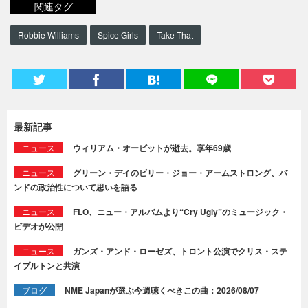
関連タグ
Robbie Williams
Spice Girls
Take That
最新記事
ニュース
ウィリアム・オービットが逝去。享年69歳
ニュース
グリーン・デイのビリー・ジョー・アームストロング、バ
ンドの政治性について思いを語る
ニュース
FLO、ニュー・アルバムより“Cry Ugly”のミュージック・
ビデオが公開
ニュース
ガンズ・アンド・ローゼズ、トロント公演でクリス・ステ
イプルトンと共演
ブログ
NME Japanが選ぶ今週聴くべきこの曲：2026/08/07