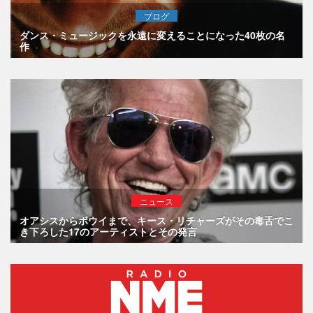
ブログ
ダンス・ミュージックを永遠に変えることになった40枚の名
作
ニュース
オアシスからボウイまで、キース・リチャーズがその毒舌でこ
き下ろした17のアーティストとその発言