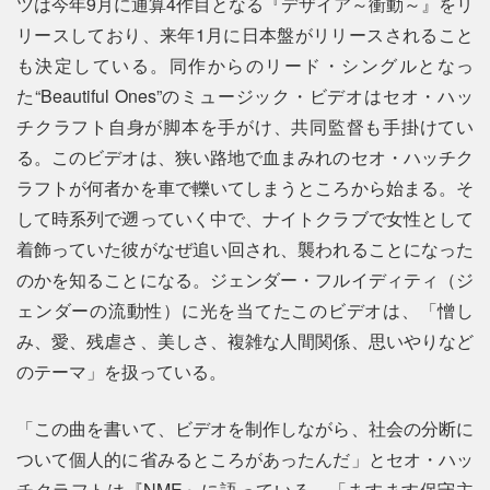
ツは今年9月に通算4作目となる『デザイア～衝動～』をリ
リースしており、来年1月に日本盤がリリースされること
も決定している。同作からのリード・シングルとなっ
た“Beautiful Ones”のミュージック・ビデオはセオ・ハッ
チクラフト自身が脚本を手がけ、共同監督も手掛けてい
る。このビデオは、狭い路地で血まみれのセオ・ハッチク
ラフトが何者かを車で轢いてしまうところから始まる。そ
して時系列で遡っていく中で、ナイトクラブで女性として
着飾っていた彼がなぜ追い回され、襲われることになった
のかを知ることになる。ジェンダー・フルイディティ（ジ
ェンダーの流動性）に光を当てたこのビデオは、「憎し
み、愛、残虐さ、美しさ、複雑な人間関係、思いやりなど
のテーマ」を扱っている。
「この曲を書いて、ビデオを制作しながら、社会の分断に
ついて個人的に省みるところがあったんだ」とセオ・ハッ
チクラフトは『NME』に語っている。「ますます保守主