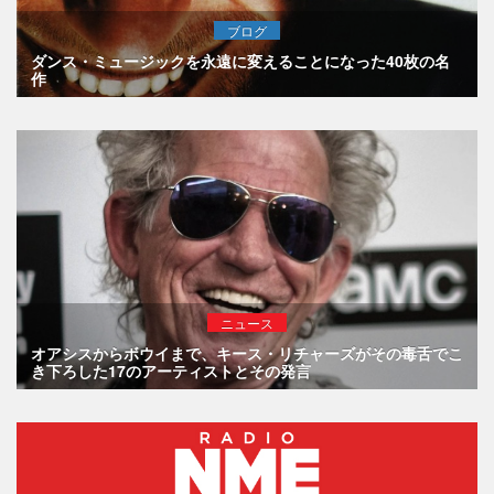
ブログ
ダンス・ミュージックを永遠に変えることになった40枚の名
作
ニュース
オアシスからボウイまで、キース・リチャーズがその毒舌でこ
き下ろした17のアーティストとその発言