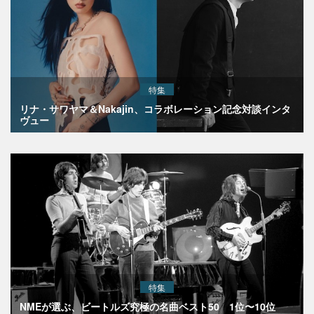
特集
リナ・サワヤマ＆Nakajin、コラボレーション記念対談インタ
ヴュー
特集
NMEが選ぶ、ビートルズ究極の名曲ベスト50 1位〜10位