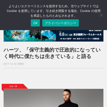
よりよいエクスペリエンスを提供するため、当ウェブサイトでは
T
o
Cookie を使用しています。引き続き閲覧する場合、Cookie の使用
g
を承諾したものとみなされます。
g
OK
プライバシーポリシー
l
e
n
a
v
i
ハーツ、「保守主義的で圧政的になってい
g
く時代に僕たちは生きている」と語る
a
t
2017.12.18 月曜日
i
o
n