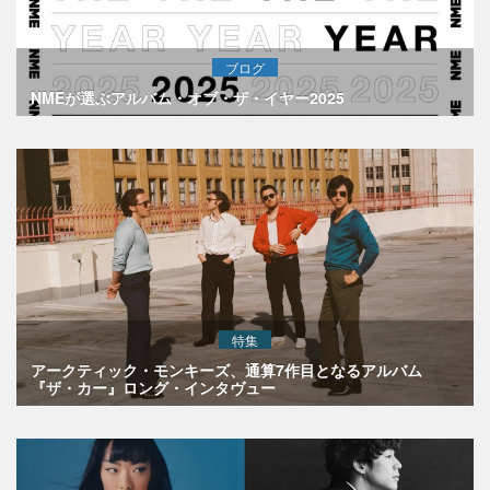
ブログ
NMEが選ぶアルバム・オブ・ザ・イヤー2025
特集
アークティック・モンキーズ、通算7作目となるアルバム
『ザ・カー』ロング・インタヴュー