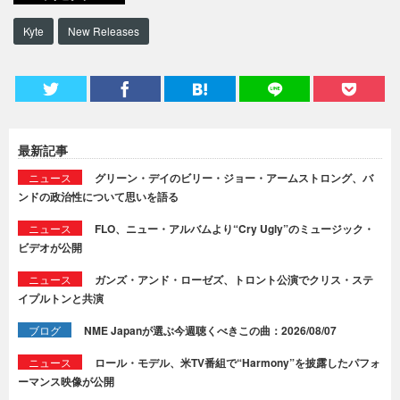
Kyte
New Releases
最新記事
ニュース
グリーン・デイのビリー・ジョー・アームストロング、バ
ンドの政治性について思いを語る
ニュース
FLO、ニュー・アルバムより“Cry Ugly”のミュージック・
ビデオが公開
ニュース
ガンズ・アンド・ローゼズ、トロント公演でクリス・ステ
イプルトンと共演
ブログ
NME Japanが選ぶ今週聴くべきこの曲：2026/08/07
ニュース
ロール・モデル、米TV番組で“Harmony”を披露したパフォ
ーマンス映像が公開