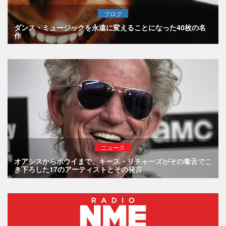
ブログ
ダンス・ミュージックを永遠に変えることになった40枚の名
作
ニュース
オアシスからボウイまで、キース・リチャーズがその毒舌でこ
き下ろした17のアーティストとその発言