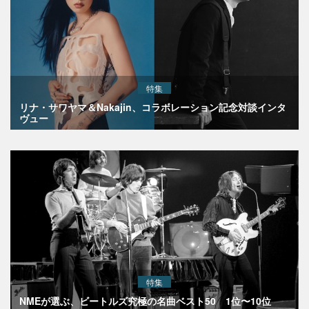
特集
リナ・サワヤマ＆Nakajin、コラボレーション記念対談インタ
ヴュー
特集
NMEが選ぶ、ビートルズ究極の名曲ベスト50 1位〜10位