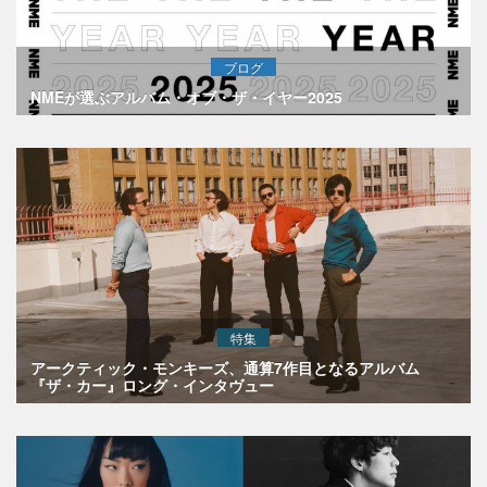
ブログ
NMEが選ぶアルバム・オブ・ザ・イヤー2025
特集
アークティック・モンキーズ、通算7作目となるアルバム
『ザ・カー』ロング・インタヴュー