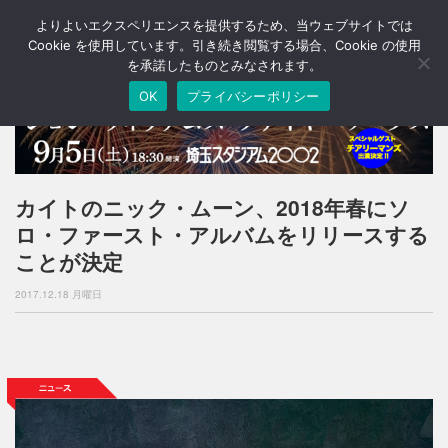
よりよいエクスペリエンスを提供するため、当ウェブサイトでは
T
o
Cookie を使用しています。引き続き閲覧する場合、Cookie の使用
g
を承諾したものとみなされます。
g
OK
プライバシーポリシー
l
e
n
a
v
i
カイトのニック・ムーン、2018年春にソ
g
ロ・ファースト・アルバムをリリースする
a
t
ことが決定
i
o
2017.12.18 月曜日
n