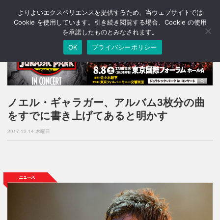
よりよいエクスペリエンスを提供するため、当ウェブサイトでは
T
o
Cookie を使用しています。引き続き閲覧する場合、Cookie の使用
g
を承諾したものとみなされます。
g
OK
プライバシーポリシー
l
e
n
a
v
i
ノエル・ギャラガー、アルバム3枚分の曲
g
をすでに書き上げてあると明かす
a
t
2017.12.14 木曜日
i
o
n