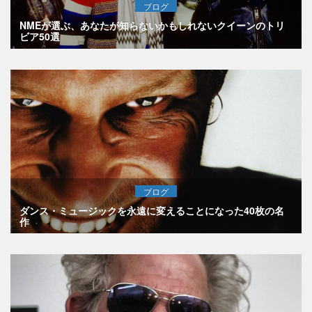
ブログ
NMEが選ぶ、あなたが知らないかもしれないクイーンのトリ
ビア50選
ブログ
ダンス・ミュージックを永遠に変えることになった40枚の名
作