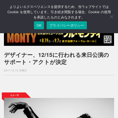
よりよいエクスペリエンスを提供するため、当ウェブサイトでは
T
o
Cookie を使用しています。引き続き閲覧する場合、Cookie の使用
g
を承諾したものとみなされます。
g
OK
プライバシーポリシー
l
e
n
a
v
i
デザイナー、12/15に行われる来日公演の
g
サポート・アクトが決定
a
t
2017.12.13 水曜日
i
o
n