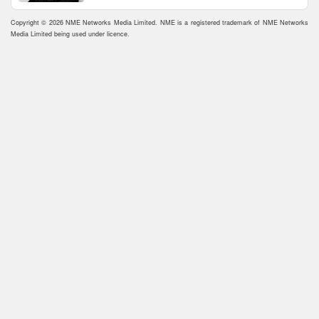
Copyright © 2026 NME Networks Media Limited. NME is a registered trademark of NME Networks
Media Limited being used under licence.