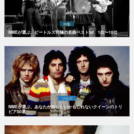
特集
NMEが選ぶ、ビートルズ究極の名曲ベスト50 1位〜10位
ブログ
NMEが選ぶ、あなたが知らないかもしれないクイーンのトリ
ビア50選