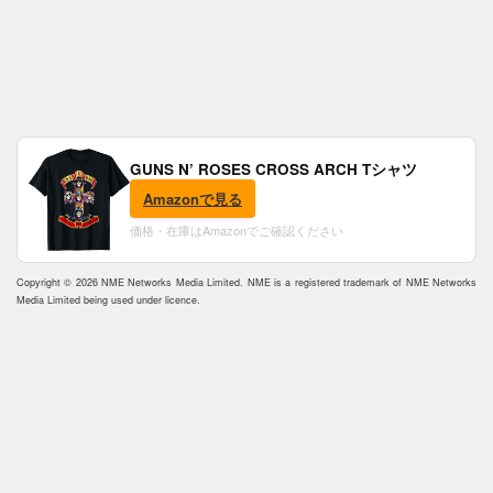
GUNS N’ ROSES CROSS ARCH Tシャツ
Amazonで見る
価格・在庫はAmazonでご確認ください
Copyright © 2026 NME Networks Media Limited. NME is a registered trademark of NME Networks
Media Limited being used under licence.