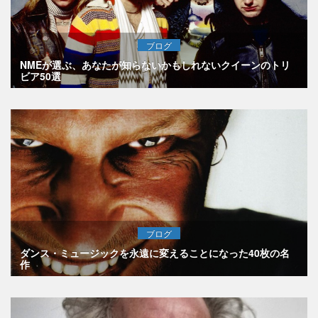
ブログ
NMEが選ぶ、あなたが知らないかもしれないクイーンのトリ
ビア50選
ブログ
ダンス・ミュージックを永遠に変えることになった40枚の名
作