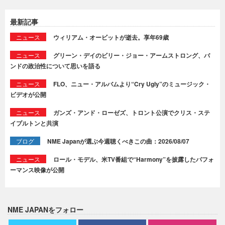
最新記事
ニュース
ウィリアム・オービットが逝去。享年69歳
ニュース
グリーン・デイのビリー・ジョー・アームストロング、バ
ンドの政治性について思いを語る
ニュース
FLO、ニュー・アルバムより“Cry Ugly”のミュージック・
ビデオが公開
ニュース
ガンズ・アンド・ローゼズ、トロント公演でクリス・ステ
イプルトンと共演
ブログ
NME Japanが選ぶ今週聴くべきこの曲：2026/08/07
ニュース
ロール・モデル、米TV番組で“Harmony”を披露したパフォ
ーマンス映像が公開
NME JAPANをフォロー