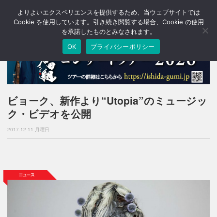
よりよいエクスペリエンスを提供するため、当ウェブサイトでは
T
o
Cookie を使用しています。引き続き閲覧する場合、Cookie の使用
g
を承諾したものとみなされます。
g
OK
プライバシーポリシー
l
e
n
a
v
i
ビョーク、新作より“Utopia”のミュージッ
g
ク・ビデオを公開
a
t
2017.12.11 月曜日
i
o
n