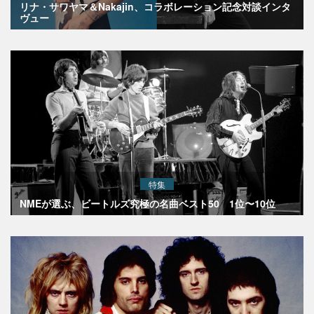
リナ・サワヤマ＆Nakajin、コラボレーション記念対談インタ
ヴュー
特集
NMEが選ぶ、ビートルズ究極の名曲ベスト50 1位〜10位