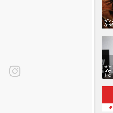
ダン
なっ
オア
ズが
トと