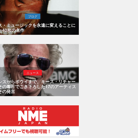
ブログ
ス・ミュージックを永遠に変えることに
た40枚の名作
ニュース
シスからボウイまで、キース・リチャー
その毒舌でこき下ろした17のアーティス
その発言