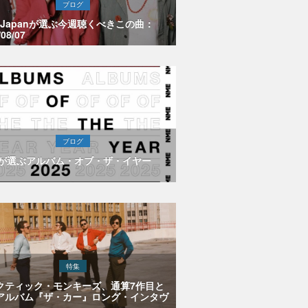
ブログ
E Japanが選ぶ今週聴くべきこの曲：
/08/07
ブログ
Eが選ぶアルバム・オブ・ザ・イヤー
特集
クティック・モンキーズ、通算7作目と
アルバム『ザ・カー』ロング・インタヴ