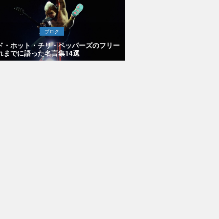
ブログ
ド・ホット・チリ・ペッパーズのフリー
れまでに語った名言集14選