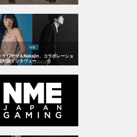
特集
・サワヤマ＆Nakajin、コラボレーショ
念対談インタヴュー