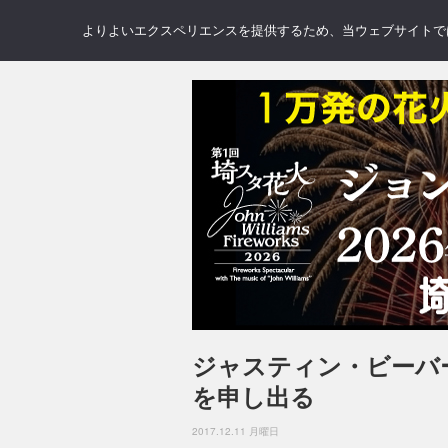
NEWS
REVIEWS
GAL
よりよいエクスペリエンスを提供するため、当ウェブサイトでは 
ジャスティン・ビーバ
を申し出る
2017.12.11 月曜日