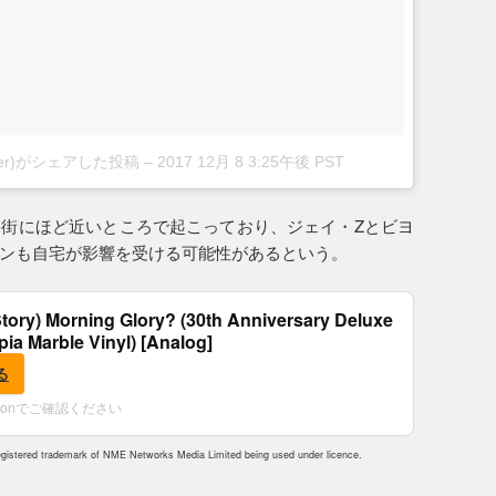
nbieber)がシェアした投稿
–
2017 12月 8 3:25午後 PST
街にほど近いところで起こっており、ジェイ・Zとビヨ
ンも自宅が影響を受ける可能性があるという。
tory) Morning Glory? (30th Anniversary Deluxe
epia Marble Vinyl) [Analog]
る
zonでご確認ください
istered trademark of NME Networks Media Limited being used under licence.