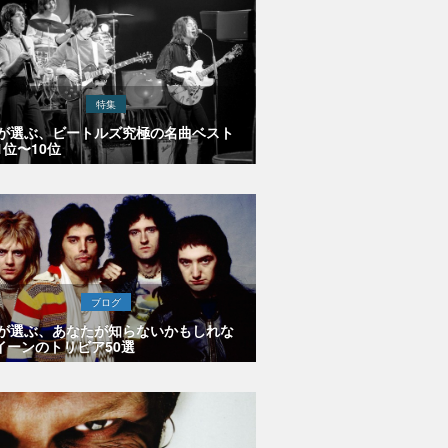
特集
Eが選ぶ、ビートルズ究極の名曲ベスト
1位〜10位
ブログ
Eが選ぶ、あなたが知らないかもしれな
イーンのトリビア50選