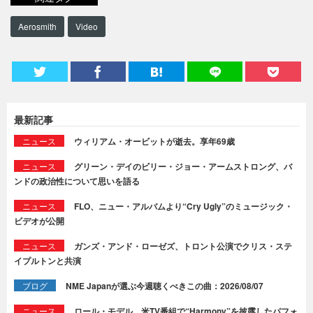
Aerosmith
Video
最新記事
ニュース
ウィリアム・オービットが逝去。享年69歳
ニュース
グリーン・デイのビリー・ジョー・アームストロング、バ
ンドの政治性について思いを語る
ニュース
FLO、ニュー・アルバムより“Cry Ugly”のミュージック・
ビデオが公開
ニュース
ガンズ・アンド・ローゼズ、トロント公演でクリス・ステ
イプルトンと共演
ブログ
NME Japanが選ぶ今週聴くべきこの曲：2026/08/07
ニュース
ロール・モデル、米TV番組で“Harmony”を披露したパフォ