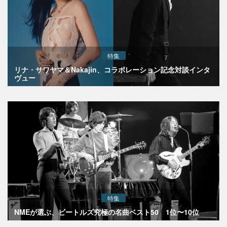
特集
リナ・サワヤマ＆Nakajin、コラボレーション記念対談インタ
ヴュー
特集
NMEが選ぶ、ビートルズ究極の名曲ベスト50 1位〜10位