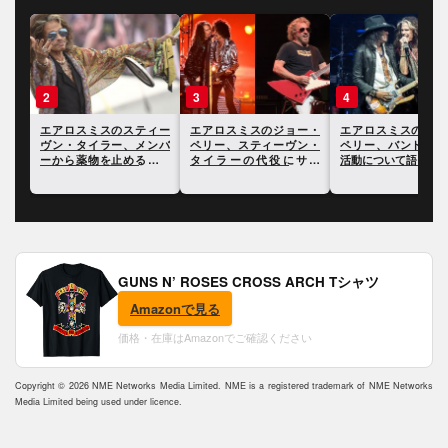
2
3
4
エアロスミスのスティー
エアロスミスのジョー・
エアロスミスのジョー・
ヴン・タイラー、メンバ
ペリー、スティーヴン・
ペリー、バンドの今後の
ーから薬物を止めるよう
タイラーの代役にサミ
活動について語る
促された時のことを振り
ー・ヘイガーを検討して
返る
いたことを明かす
GUNS N’ ROSES CROSS ARCH Tシャツ
Amazonで見る
価格・在庫はAmazonでご確認ください
Copyright © 2026 NME Networks Media Limited. NME is a registered trademark of NME Networks
Media Limited being used under licence.