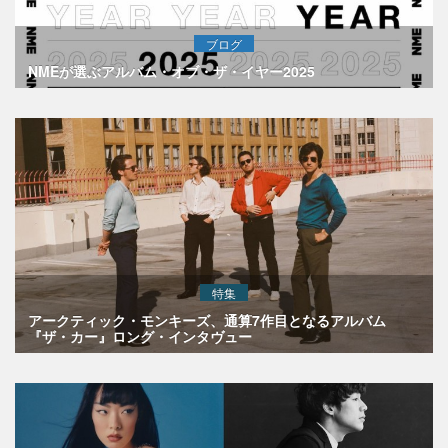
ブログ
NMEが選ぶアルバム・オブ・ザ・イヤー2025
特集
アークティック・モンキーズ、通算7作目となるアルバム
『ザ・カー』ロング・インタヴュー