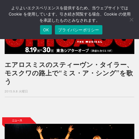
よりよいエクスペリエンスを提供するため、当ウェブサイトでは
T
o
Cookie を使用しています。引き続き閲覧する場合、Cookie の使用
g
を承諾したものとみなされます。
g
OK
プライバシーポリシー
l
e
n
a
v
i
エアロスミスのスティーヴン・タイラー、
g
モスクワの路上で“ミス・ア・シング”を歌
a
t
う
i
o
2015.9.8 火曜日
n