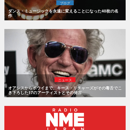
ブログ
ダンス・ミュージックを永遠に変えることになった40枚の名
作
ニュース
オアシスからボウイまで、キース・リチャーズがその毒舌でこ
き下ろした17のアーティストとその発言