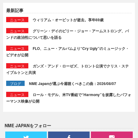
最新記事
ニュース
ウィリアム・オービットが逝去。享年69歳
ニュース
グリーン・デイのビリー・ジョー・アームストロング、バ
ンドの政治性について思いを語る
ニュース
FLO、ニュー・アルバムより“Cry Ugly”のミュージック・
ビデオが公開
ニュース
ガンズ・アンド・ローゼズ、トロント公演でクリス・ステ
イプルトンと共演
ブログ
NME Japanが選ぶ今週聴くべきこの曲：2026/08/07
ニュース
ロール・モデル、米TV番組で“Harmony”を披露したパフォ
ーマンス映像が公開
NME JAPANをフォロー