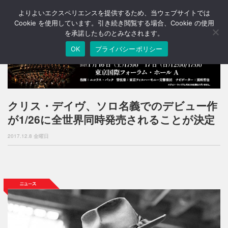
よりよいエクスペリエンスを提供するため、当ウェブサイトでは
T
o
Cookie を使用しています。引き続き閲覧する場合、Cookie の使用
g
を承諾したものとみなされます。
g
OK
プライバシーポリシー
l
e
n
a
v
i
クリス・デイヴ、ソロ名義でのデビュー作
g
が1/26に全世界同時発売されることが決定
a
t
2017.12.8 金曜日
i
o
n