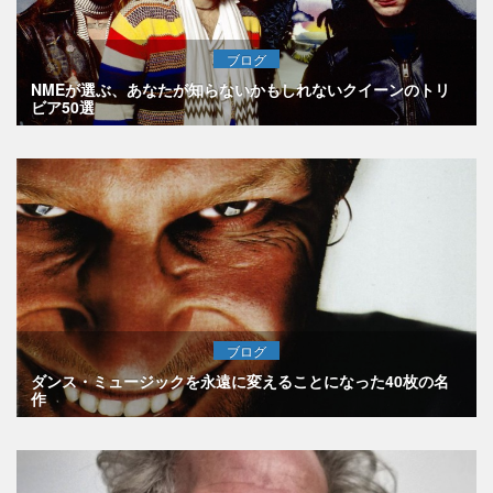
ブログ
NMEが選ぶ、あなたが知らないかもしれないクイーンのトリ
ビア50選
ブログ
ダンス・ミュージックを永遠に変えることになった40枚の名
作