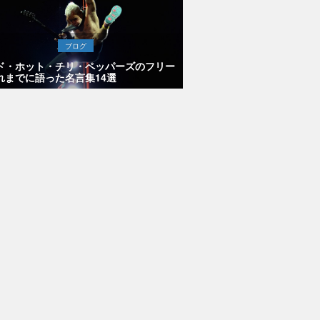
ブログ
ド・ホット・チリ・ペッパーズのフリー
れまでに語った名言集14選