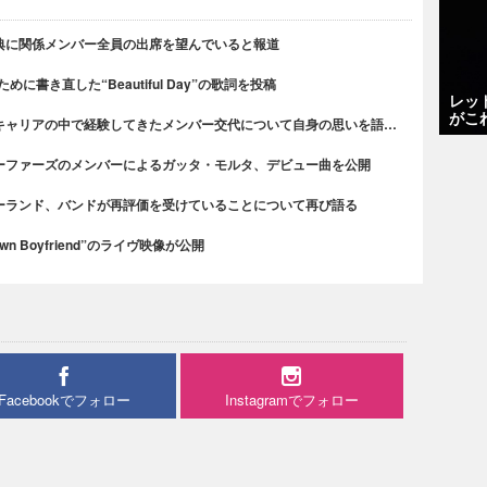
典に関係メンバー全員の出席を望んでいると報道
書き直した“Beautiful Day”の歌詞を投稿
レッ
がこ
キャリアの中で経験してきたメンバー交代について自身の思いを語…
ーファーズのメンバーによるガッタ・モルタ、デビュー曲を公開
ーランド、バンドが再評価を受けていることについて再び語る
n Boyfriend”のライヴ映像が公開
Facebookでフォロー
Instagramでフォロー