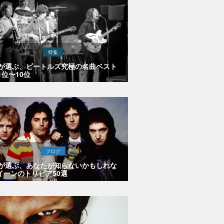
特集
Eが選ぶ、ビートルズ究極の名曲ベスト
1位〜10位
ブログ
Eが選ぶ、あなたが知らないかもしれな
イーンのトリビア50選