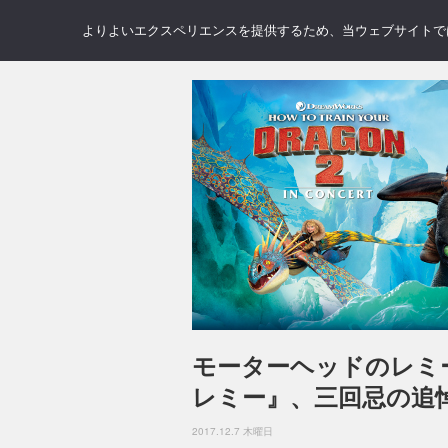
NEWS
REVIEWS
GAL
よりよいエクスペリエンスを提供するため、当ウェブサイトでは 
モーターヘッドのレミ
レミー』、三回忌の追
2017.12.7 木曜日