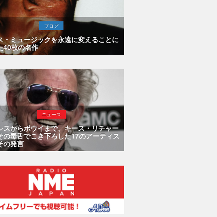
ブログ
ス・ミュージックを永遠に変えることに
た40枚の名作
ニュース
シスからボウイまで、キース・リチャー
その毒舌でこき下ろした17のアーティス
その発言