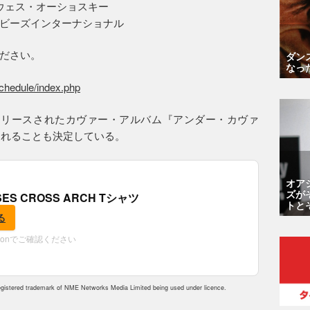
ウェス・オーショスキー
ビーズインターナショナル
ださい。
ダン
なっ
schedule/index.php
リリースされたカヴァー・アルバム『アンダー・カヴァ
されることも決定している。
オア
ズが
OSES CROSS ARCH Tシャツ
トと
る
zonでご確認ください
istered trademark of NME Networks Media Limited being used under licence.