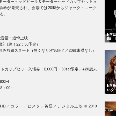
。モーターヘッドビール＆モーターヘッドカップセット入
場券が発売され、会場では20時からジャック・コーク
る。
NM
大音量・追悼上映
50 
開始（終了22：50予定）
my”飲み放題スタート（無くなり次第終了／20歳未満なし）
ップセット入場券：2,000円（50set限定／※20歳未
00円
NM
8：00～
いク
／HD／カラー／ビスタ／英語／デジタル上映 © 2010