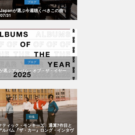
ブログ
E Japanが選ぶ今週聴くべきこの曲：
/07/31
ブログ
Eが選ぶアルバム・オブ・ザ・イヤー
特集
クティック・モンキーズ、通算7作目と
アルバム『ザ・カー』ロング・インタヴ