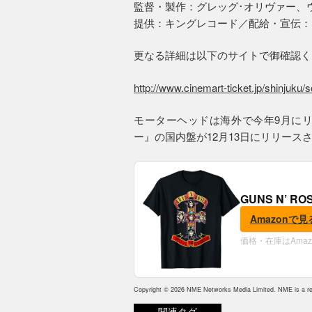
監督・製作：グレッグ･オリヴァー、
提供：キングレコード／配給・宣伝：
更なる詳細は以下のサイトで御確認く
http://www.cinemart-ticket.jp/shinjuku/
モーターヘッドは海外で今年9月に
ー』の国内盤が12月13日にリリース
GUNS N’ R
Amazonで見
価格・在庫はAma
Copyright © 2026 NME Networks Media Limited. NME is a reg
関連タグ