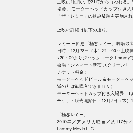
上映は1回限りで21時から行われる
場券、モーターヘッドカップ付き入
「ザ・レミー」の飲み放題も実施され
上映の詳細は以下の通り。
レミー 三回忌『極悪レミー』劇場最
日時：12月28日（木）21：00～上映
※20：00よりジャックコーク“Lem
会場：シネマート新宿 スクリーン1
チケット料金：
モーターヘッドビール＆モーターヘッドカ
満の方は御購入できません）
モーターヘッドカップ付き入場券：1,6
チケット販売開始日：12月7日（木）1
『極悪レミー』
2010年／アメリカ映画／約117分
Lemmy Movie LLC