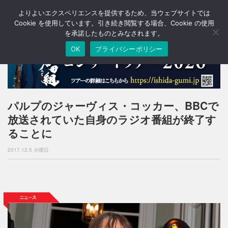
よりよいエクスペリエンスを提供するため、当ウェブサイトでは
T
o
Cookie を使用しています。引き続き閲覧する場合、Cookie の使用
g
を承諾したものとみなされます。
g
OK
プライバシーポリシー
l
e
n
a
v
i
パルプのジャーヴィス・コッカー、BBCで
g
放送されていた自身のラジオ番組が終了す
a
t
ることに
i
o
2017.12.5 火曜日
n