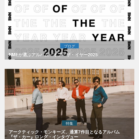
ブログ
NMEが選ぶアルバム・オブ・ザ・イヤー2025
特集
アークティック・モンキーズ、通算7作目となるアルバム
『ザ・カー』ロング・インタヴュー