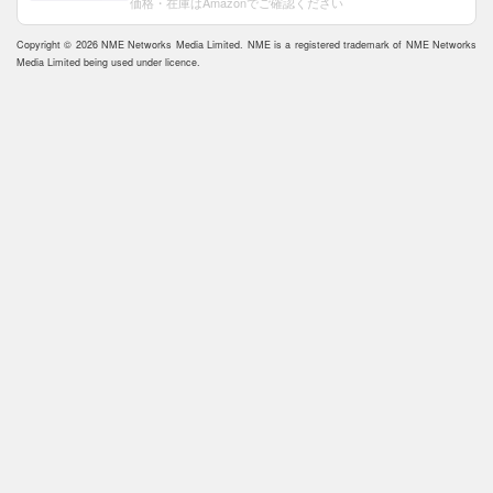
価格・在庫はAmazonでご確認ください
Copyright © 2026 NME Networks Media Limited. NME is a registered trademark of NME Networks
Media Limited being used under licence.