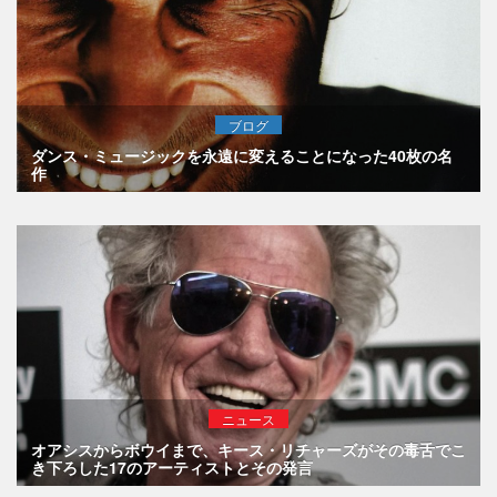
ブログ
ダンス・ミュージックを永遠に変えることになった40枚の名
作
ニュース
オアシスからボウイまで、キース・リチャーズがその毒舌でこ
き下ろした17のアーティストとその発言