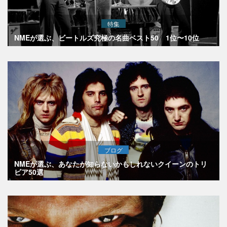
特集
NMEが選ぶ、ビートルズ究極の名曲ベスト50 1位〜10位
ブログ
NMEが選ぶ、あなたが知らないかもしれないクイーンのトリ
ビア50選