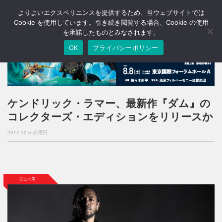
よりよいエクスペリエンスを提供するため、当ウェブサイトでは
T
o
Cookie を使用しています。引き続き閲覧する場合、Cookie の使用
g
を承諾したものとみなされます。
g
OK
プライバシーポリシー
l
e
n
a
v
i
ケンドリック・ラマー、最新作『ダム』の
g
コレクターズ・エディションをリリースか
a
t
2017.12.5 火曜日
i
o
n