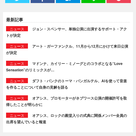
最新記事
ニュース
ジョン・スペンサー、単独公演に出演するサポート・アク
トが決定
ニュース
アート・ガーファンクル、11月から12月にかけて来日公演
が決定
ニュース
マドンナ、カイリー・ミノーグとのコラボとなる“Love
Sensation”のリミックスが…
ニュース
ダフト・パンクのトーマ・バンガルテル、AIを使って音楽
を作ることについて自身の見解を語る
ニュース
オアシス、プロモーターがネブワース公演の開催許可を取
得したことが明らかに
ニュース
オアシス、ロックの殿堂入りの式典に関係メンバー全員の
出席を望んでいると報道