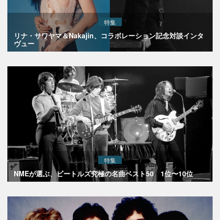
特集
リナ・サワヤマ＆Nakajin、コラボレーション記念対談インタ
ヴュー
特集
NMEが選ぶ、ビートルズ究極の名曲ベスト50 1位〜10位