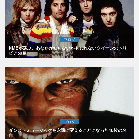
ブログ
NMEが選ぶ、あなたが知らないかもしれないクイーンのトリ
ビア50選
ブログ
ダンス・ミュージックを永遠に変えることになった40枚の名
作