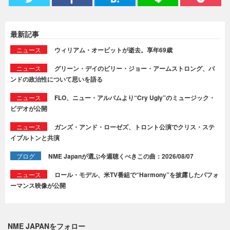
最新記事
ニュース
ウィリアム・オービットが逝去。享年69歳
ニュース
グリーン・デイのビリー・ジョー・アームストロング、バ
ンドの政治性について思いを語る
ニュース
FLO、ニュー・アルバムより“Cry Ugly”のミュージック・
ビデオが公開
ニュース
ガンズ・アンド・ローゼズ、トロント公演でクリス・ステ
イプルトンと共演
ブログ
NME Japanが選ぶ今週聴くべきこの曲：2026/08/07
ニュース
ロール・モデル、米TV番組で“Harmony”を披露したパフォ
ーマンス映像が公開
NME JAPANをフォロー