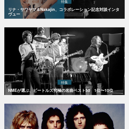
特集
リナ・サワヤマ＆Nakajin、コラボレーション記念対談インタ
ヴュー
特集
NMEが選ぶ、ビートルズ究極の名曲ベスト50 1位〜10位