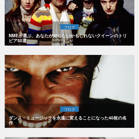
ブログ
NMEが選ぶ、あなたが知らないかもしれないクイーンのトリ
ビア50選
ブログ
ダンス・ミュージックを永遠に変えることになった40枚の名
作