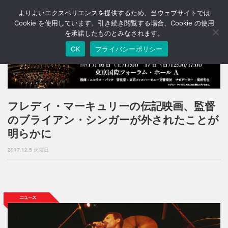
よりよいエクスペリエンスを提供するため、当ウェブサイトでは
T
o
Cookie を使用しています。引き続き閲覧する場合、Cookie の使用
g
を承諾したものとみなされます。
g
OK
プライバシーポリシー
l
e
n
a
v
i
フレディ・マーキュリーの伝記映画、監督
g
のブライアン・シンガーが外されたことが
a
t
明らかに
i
o
2017.12.5 火曜日
n