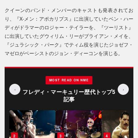
クイーンのバンド・メンバーのキャストも発表されてお
り、『X-メン：アポカリプス』に出演していたベン・ハー
ディがドラマーのロジャー・テイラーを、『ツーリスト』
に出演していたグウィリム・リーがブライアン・メイを、
『ジュラシック・パーク』でティム役を演じたジョゼフ・
マゼロがベーシストのジョン・ディーコンを演じる。
MOST READ ON NME
‹
›
フレディ・マーキュリー歴代トップ5
記事
3
4
5