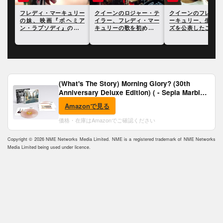
リー
クイーンのロジャー・テ
クイーンのフレディ・マ
フレディ・マーキュ
ミア
イラー、フレディ・マー
ーキュリー、生前にエイ
の元友人、映画『ボ
続編
キュリーの歌を初めて聴
ズを公表したことの功績
アン・ラプソディ』
いた時笑いそうになった
が語られる
編への見解を語る
と語る
(What's The Story) Morning Glory? (30th
Anniversary Deluxe Edition) ( - Sepia Marble
Vinyl) [Analog]
Amazonで見る
価格・在庫はAmazonでご確認ください
Copyright © 2026 NME Networks Media Limited. NME is a registered trademark of NME Networks
Media Limited being used under licence.