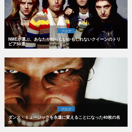
ブログ
NMEが選ぶ、あなたが知らないかもしれないクイーンのトリ
ビア50選
ブログ
ダンス・ミュージックを永遠に変えることになった40枚の名
作