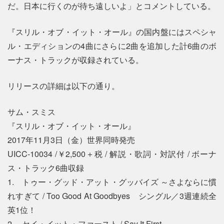
だ。日本に行くのが待ち遠しいよ」とコメントしている。
『スリル・オブ・イット・オール』の国内盤にはスペシャ
ル・エディションの4曲にさらに2曲を追加した計6曲のボ
ーナス・トラックが収録されている。
リリースの詳細は以下の通り。
サム・スミス
『スリル・オブ・イット・オール』
2017年11月3日（金）世界同時発売
UICC-10034 /￥2,500＋税 / 解説・歌詞・対訳付 / ボーナ
ス・トラック6曲収録
1. トゥー・グッド・アット・グッバイズ ～さよならに慣
れすぎて / Too Good At Goodbyes シングル／3週連続全
英1位！
2. セイ・イット・ファースト / Say It First