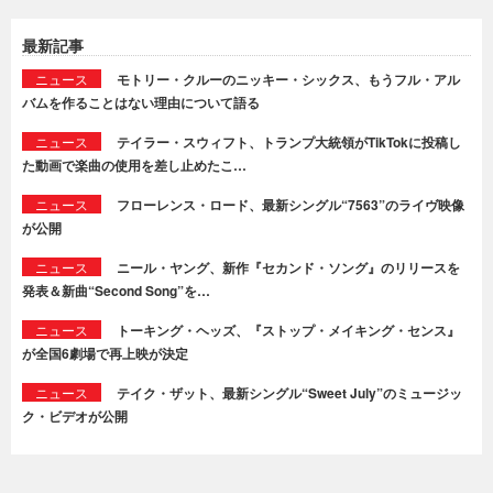
最新記事
ニュース
モトリー・クルーのニッキー・シックス、もうフル・アル
バムを作ることはない理由について語る
ニュース
テイラー・スウィフト、トランプ大統領がTikTokに投稿し
た動画で楽曲の使用を差し止めたこ…
ニュース
フローレンス・ロード、最新シングル“7563”のライヴ映像
が公開
ニュース
ニール・ヤング、新作『セカンド・ソング』のリリースを
発表＆新曲“Second Song”を…
ニュース
トーキング・ヘッズ、『ストップ・メイキング・センス』
が全国6劇場で再上映が決定
ニュース
テイク・ザット、最新シングル“Sweet July”のミュージッ
ク・ビデオが公開