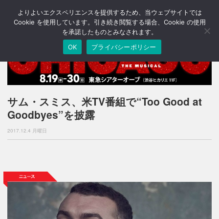
よりよいエクスペリエンスを提供するため、当ウェブサイトでは
T
o
Cookie を使用しています。引き続き閲覧する場合、Cookie の使用
g
を承諾したものとみなされます。
g
OK
プライバシーポリシー
l
e
n
a
v
i
サム・スミス、米TV番組で“Too Good at
g
Goodbyes”を披露
a
t
2017.12.4 月曜日
i
o
n