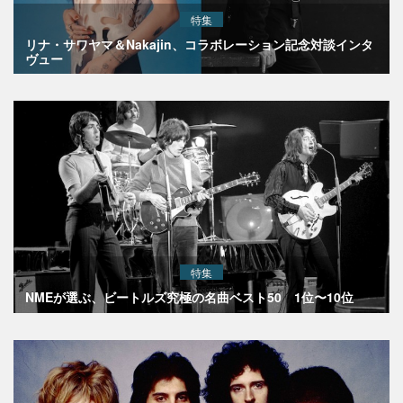
特集
リナ・サワヤマ＆Nakajin、コラボレーション記念対談インタ
ヴュー
特集
NMEが選ぶ、ビートルズ究極の名曲ベスト50 1位〜10位