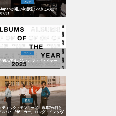
ブログ
E Japanが選ぶ今週聴くべきこの曲：
/07/31
ブログ
Eが選ぶアルバム・オブ・ザ・イヤー
特集
クティック・モンキーズ、通算7作目と
アルバム『ザ・カー』ロング・インタヴ