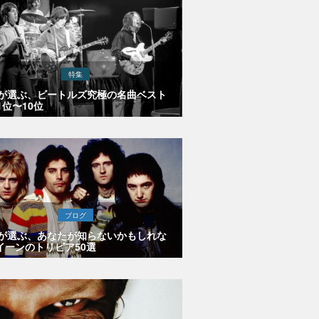
特集
Eが選ぶ、ビートルズ究極の名曲ベスト
1位〜10位
ブログ
Eが選ぶ、あなたが知らないかもしれな
イーンのトリビア50選