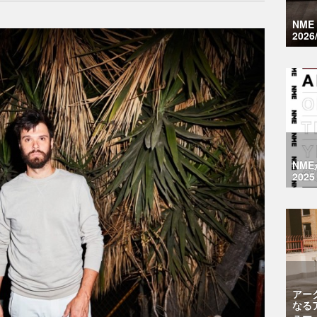
NM
2026
NM
2025
アー
なる
ュー