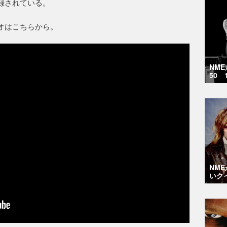
に収録されている。
ビデオはこちらから。
NM
50 
NM
いク