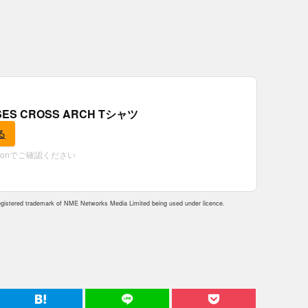
OSES CROSS ARCH Tシャツ
る
zonでご確認ください
istered trademark of NME Networks Media Limited being used under licence.