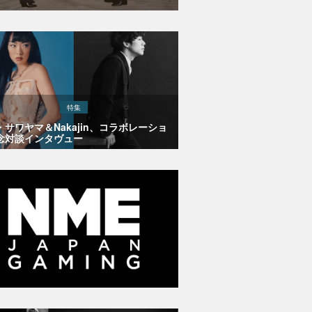
特集
・サワヤマ＆Nakajin、コラボレーショ
念対談インタヴュー