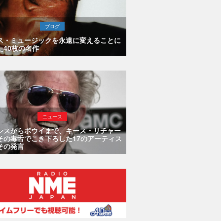
ブログ
ス・ミュージックを永遠に変えることに
た40枚の名作
ニュース
シスからボウイまで、キース・リチャー
その毒舌でこき下ろした17のアーティス
その発言