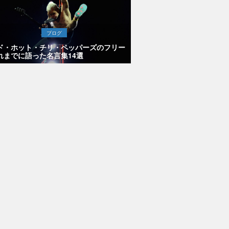
ブログ
ド・ホット・チリ・ペッパーズのフリー
れまでに語った名言集14選