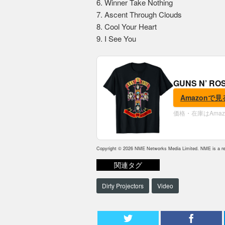
6. Winner Take Nothing
7. Ascent Through Clouds
8. Cool Your Heart
9. I See You
GUNS N’ R
Amazonで見
価格・在庫はAma
Copyright © 2026 NME Networks Media Limited. NME is a reg
関連タグ
Dirty Projectors
Video