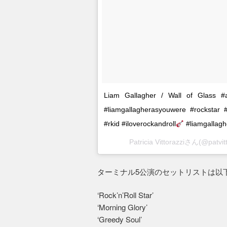
Liam Gallagher / Wall of Glass #a
#liamgallagherasyouwere #rockstar #ro
#rkid #iloverockandroll
#liamgallagh
Patricia Vittorazziさん(@p
ターミナル5公演のセットリストは以
‘Rock’n’Roll Star’
‘Morning Glory’
‘Greedy Soul’