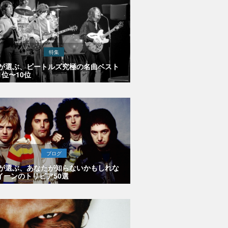
特集
Eが選ぶ、ビートルズ究極の名曲ベスト
1位〜10位
ブログ
Eが選ぶ、あなたが知らないかもしれな
イーンのトリビア50選