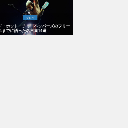
ブログ
ド・ホット・チリ・ペッパーズのフリー
れまでに語った名言集14選