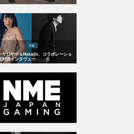
特集
・サワヤマ＆Nakajin、コラボレーショ
念対談インタヴュー