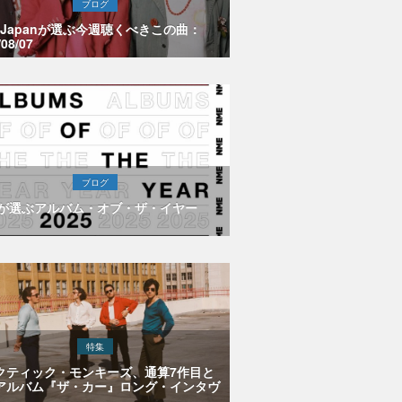
ブログ
E Japanが選ぶ今週聴くべきこの曲：
/08/07
ブログ
Eが選ぶアルバム・オブ・ザ・イヤー
特集
クティック・モンキーズ、通算7作目と
アルバム『ザ・カー』ロング・インタヴ