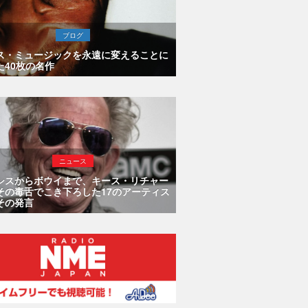
ブログ
ス・ミュージックを永遠に変えることに
た40枚の名作
ニュース
シスからボウイまで、キース・リチャー
その毒舌でこき下ろした17のアーティス
その発言