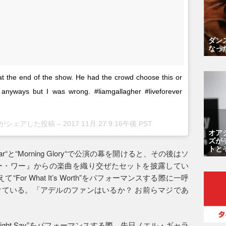
ダン
なっ
at the end of the show. He had the crowd choose this or
anyways but I was wrong. #liamgallagher #liveforever
ap)がシェアした投稿 –
2017 11月 27 9:16午後 PST
オア
ズが
トと
Star“と“Morning Glory“で公演の幕を開けると、その後はソ
ー・ワー』からの楽曲を織り交ぜたセットを披露してい
For What It’s Worth”をパフォーマンスする際に一呼
ている。「アデルのファンはいるか？ お前らマジであ
ight Say”をパフォーマンスする際、先日ノエル・ギャラ