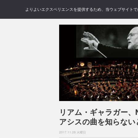
NEWS
REVIEWS
GAL
よりよいエクスペリエンスを提供するため、当ウェブサイトでは 
リアム・ギャラガー、
アシスの曲を知らない
2017.11.28 火曜日