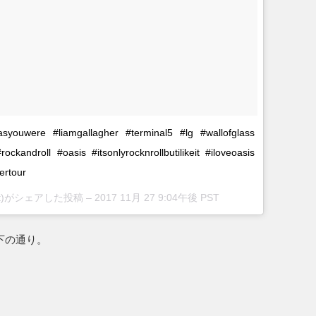
syouwere #liamgallagher #terminal5 #lg #wallofglass
ckandroll #oasis #itsonlyrocknrollbutilikeit #iloveoasis
ertour
atvitt)がシェアした投稿 –
2017 11月 27 9:04午後 PST
下の通り。