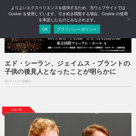
よりよいエクスペリエンスを提供するため、当ウェブサイトでは
T
o
Cookie を使用しています。引き続き閲覧する場合、Cookie の使用
g
を承諾したものとみなされます。
g
OK
プライバシーポリシー
l
e
n
a
v
i
エド・シーラン、ジェイムス・ブラントの
g
子供の後見人となったことが明らかに
a
t
2017.11.27 月曜日
i
o
n