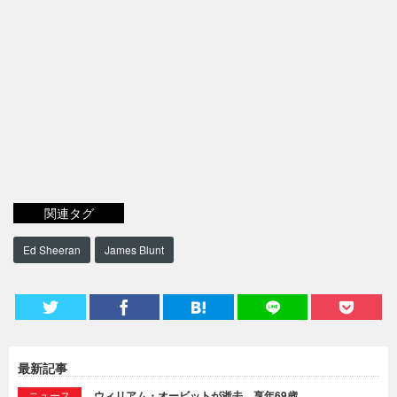
関連タグ
Ed Sheeran
James Blunt
最新記事
ニュース
ウィリアム・オービットが逝去。享年69歳