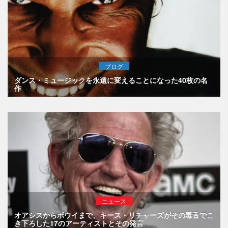
ブログ
ダンス・ミュージックを永遠に変えることになった40枚の名
作
ニュース
オアシスからボウイまで、キース・リチャーズがその毒舌でこ
き下ろした17のアーティストとその発言