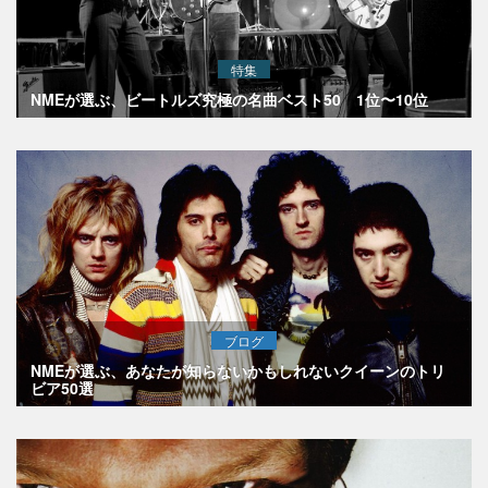
特集
NMEが選ぶ、ビートルズ究極の名曲ベスト50 1位〜10位
ブログ
NMEが選ぶ、あなたが知らないかもしれないクイーンのトリ
ビア50選