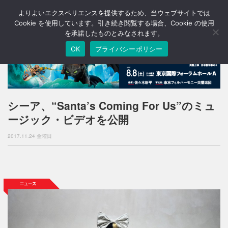
よりよいエクスペリエンスを提供するため、当ウェブサイトでは
T
o
Cookie を使用しています。引き続き閲覧する場合、Cookie の使用
g
を承諾したものとみなされます。
g
OK
プライバシーポリシー
l
e
n
a
v
i
シーア、“Santa’s Coming For Us”のミュ
g
ージック・ビデオを公開
a
t
2017.11.24 金曜日
i
o
n