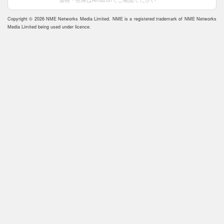
Copyright © 2026 NME Networks Media Limited. NME is a registered trademark of NME Networks
Media Limited being used under licence.