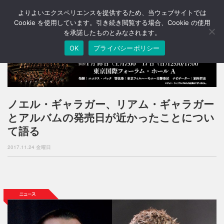
よりよいエクスペリエンスを提供するため、当ウェブサイトでは
T
o
Cookie を使用しています。引き続き閲覧する場合、Cookie の使用
g
を承諾したものとみなされます。
g
OK
プライバシーポリシー
l
e
n
a
v
i
ノエル・ギャラガー、リアム・ギャラガー
g
とアルバムの発売日が近かったことについ
a
t
て語る
i
o
2017.11.24 金曜日
n