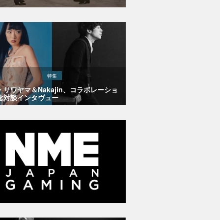
特集
・サワヤマ＆Nakajin、コラボレーショ
念対談インタヴュー