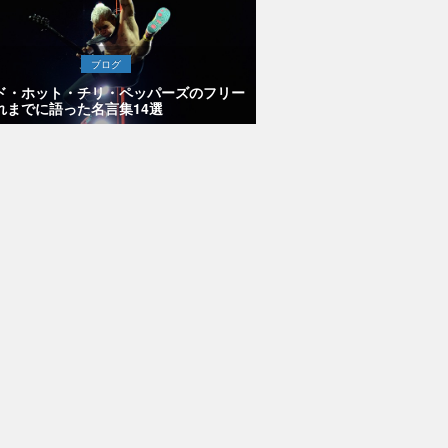
ブログ
ド・ホット・チリ・ペッパーズのフリー
れまでに語った名言集14選