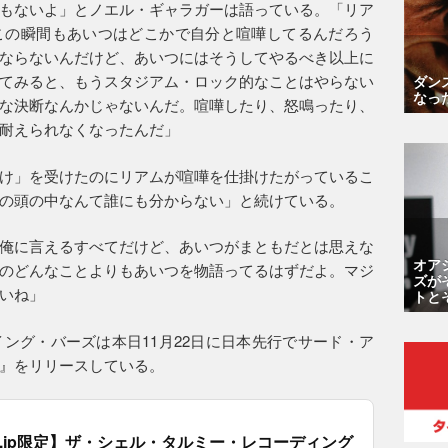
もないよ」とノエル・ギャラガーは語っている。「リア
この瞬間もあいつはどこかで自分と喧嘩してるんだろう
ならないんだけど、あいつにはそうしてやるべき以上に
てみると、もうスタジアム・ロック的なことはやらない
ダン
なっ
な決断なんかじゃないんだ。喧嘩したり、怒鳴ったり、
耐えられなくなったんだ」
け」を受けたのにリアムが喧嘩を仕掛けたがっているこ
の頭の中なんて誰にも分からない」と続けている。
俺に言えるすべてだけど、あいつがまともだとは思えな
オア
のどんなことよりもあいつを物語ってるはずだよ。マジ
ズが
いね」
トと
ング・バーズは本日11月22日に日本先行でサード・ア
』をリリースしている。
.co.jp限定】ザ・シェル・タルミー・レコーディング