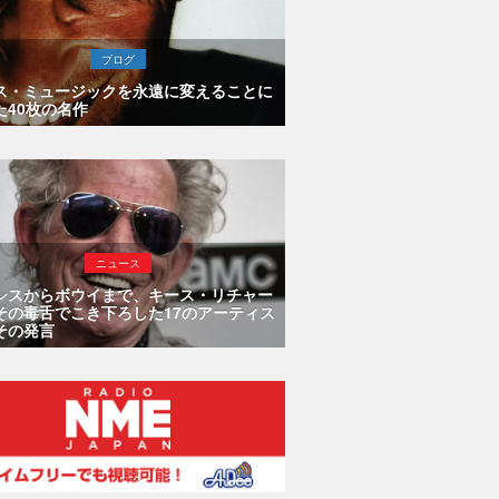
ブログ
ス・ミュージックを永遠に変えることに
た40枚の名作
ニュース
シスからボウイまで、キース・リチャー
その毒舌でこき下ろした17のアーティス
その発言