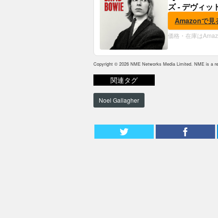
ズ - デヴィッ
Amazonで見
価格・在庫はAma
Copyright © 2026 NME Networks Media Limited. NME is a reg
関連タグ
Noel Gallagher