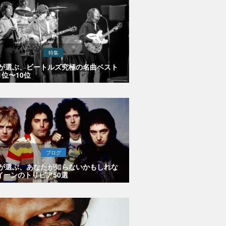
特集
Eが選ぶ、ビートルズ究極の名曲ベスト
1位〜10位
ブログ
Eが選ぶ、あなたが知らないかもしれな
イーンのトリビア50選