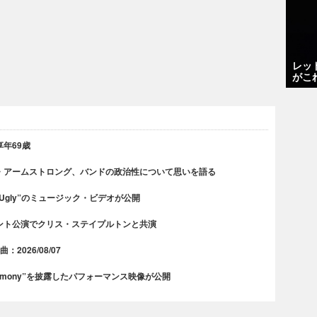
レッ
がこ
年69歳
・アームストロング、バンドの政治性について思いを語る
 Ugly”のミュージック・ビデオが公開
ント公演でクリス・ステイプルトンと共演
2026/08/07
rmony”を披露したパフォーマンス映像が公開