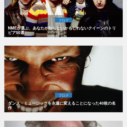
ブログ
NMEが選ぶ、あなたが知らないかもしれないクイーンのトリ
ビア50選
ブログ
ダンス・ミュージックを永遠に変えることになった40枚の名
作