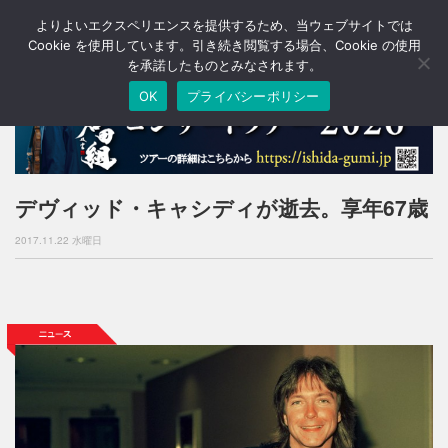
よりよいエクスペリエンスを提供するため、当ウェブサイトでは
T
o
Cookie を使用しています。引き続き閲覧する場合、Cookie の使用
g
を承諾したものとみなされます。
g
OK
プライバシーポリシー
l
e
n
a
v
i
デヴィッド・キャシディが逝去。享年67歳
g
a
2017.11.22 水曜日
t
i
o
n