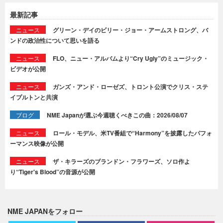
最新記事
ニュース
グリーン・デイのビリー・ジョー・アームストロング、バ
ンドの政治性について思いを語る
ニュース
FLO、ニュー・アルバムより“Cry Ugly”のミュージック・
ビデオが公開
ニュース
ガンズ・アンド・ローゼズ、トロント公演でクリス・ステ
イプルトンと共演
ブログ
NME Japanが選ぶ今週聴くべきこの曲：2026/08/07
ニュース
ロール・モデル、米TV番組で“Harmony”を披露したパフォ
ーマンス映像が公開
ニュース
ザ・キラーズのブランドン・フラワーズ、ソロ作よ
り“Tiger's Blood”の音源が公開
NME JAPANをフォロー