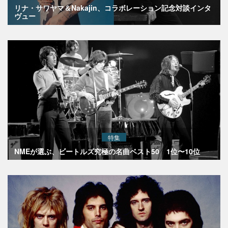
リナ・サワヤマ＆Nakajin、コラボレーション記念対談インタ
ヴュー
特集
NMEが選ぶ、ビートルズ究極の名曲ベスト50 1位〜10位