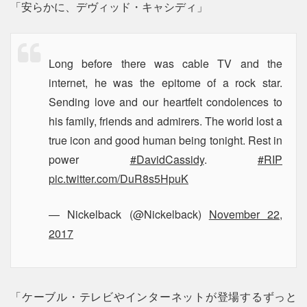
「安らかに、デヴィッド・キャシディ」
Long before there was cable TV and the
internet, he was the epitome of a rock star.
Sending love and our heartfelt condolences to
his family, friends and admirers. The world lost a
true icon and good human being tonight. Rest in
power
#DavidCassidy
.
#RIP
pic.twitter.com/DuR8s5HpuK
— Nickelback (@Nickelback)
November 22,
2017
「ケーブル・テレビやインターネットが登場するずっと