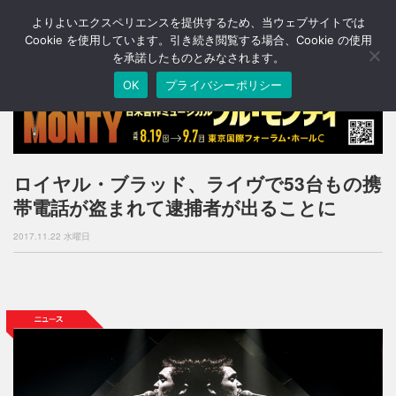
よりよいエクスペリエンスを提供するため、当ウェブサイトでは
T
o
Cookie を使用しています。引き続き閲覧する場合、Cookie の使用
g
を承諾したものとみなされます。
g
OK
プライバシーポリシー
l
e
n
a
v
i
ロイヤル・ブラッド、ライヴで53台もの携
g
帯電話が盗まれて逮捕者が出ることに
a
t
2017.11.22 水曜日
i
o
n