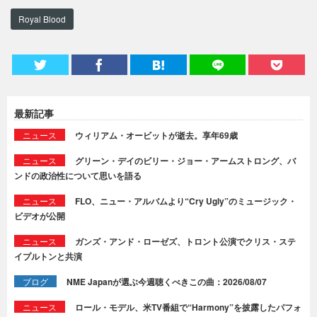
Royal Blood
最新記事
ニュース
ウィリアム・オービットが逝去。享年69歳
ニュース
グリーン・デイのビリー・ジョー・アームストロング、バ
ンドの政治性について思いを語る
ニュース
FLO、ニュー・アルバムより“Cry Ugly”のミュージック・
ビデオが公開
ニュース
ガンズ・アンド・ローゼズ、トロント公演でクリス・ステ
イプルトンと共演
ブログ
NME Japanが選ぶ今週聴くべきこの曲：2026/08/07
ニュース
ロール・モデル、米TV番組で“Harmony”を披露したパフォ