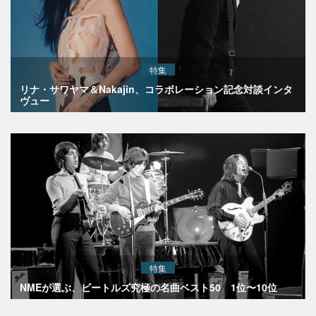
特集
リナ・サワヤマ＆Nakajin、コラボレーション記念対談インタ
ヴュー
特集
NMEが選ぶ、ビートルズ究極の名曲ベスト50 1位〜10位