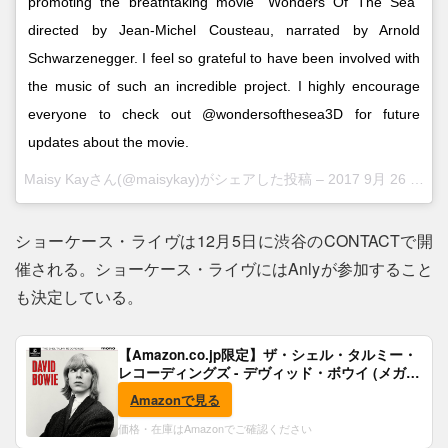
promoting the breathtaking movie "Wonders Of The Sea"
directed by Jean-Michel Cousteau, narrated by Arnold
Schwarzenegger. I feel so grateful to have been involved with
the music of such an incredible project. I highly encourage
everyone to check out @wondersofthesea3D for future
updates about the movie.
Maisy Kayさん(@maisykay)がシェアした投稿 –
2017 9月 26 11:10午前 PDT
ショーケース・ライヴは12月5日に渋谷のCONTACTで開
催される。ショーケース・ライヴにはAnlyが参加すること
も決定している。
【Amazon.co.jp限定】ザ・シェル・タルミー・
レコーディングズ - デヴィッド・ボウイ (メガジ
ャケ付)
Amazonで見る
価格・在庫はAmazonでご確認ください