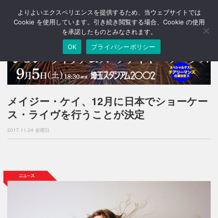
よりよいエクスペリエンスを提供するため、当ウェブサイトでは
T
o
Cookie を使用しています。引き続き閲覧する場合、Cookie の使用
g
を承諾したものとみなされます。
g
OK
プライバシーポリシー
l
e
n
a
v
i
メイジー・ケイ、12月に日本でショーケー
g
ス・ライヴを行うことが決定
a
t
2017.11.24 金曜日
i
o
n