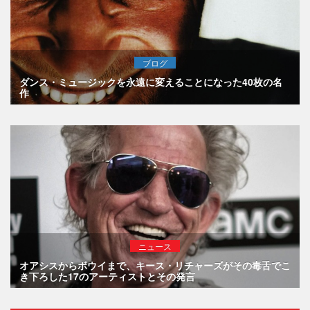
ブログ
ダンス・ミュージックを永遠に変えることになった40枚の名
作
ニュース
オアシスからボウイまで、キース・リチャーズがその毒舌でこ
き下ろした17のアーティストとその発言