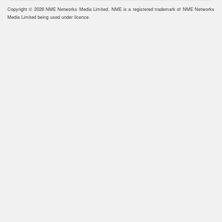
Copyright © 2026 NME Networks Media Limited. NME is a registered trademark of NME Networks
Media Limited being used under licence.