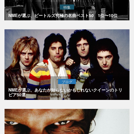
特集
NMEが選ぶ、ビートルズ究極の名曲ベスト50 1位〜10位
ブログ
NMEが選ぶ、あなたが知らないかもしれないクイーンのトリ
ビア50選