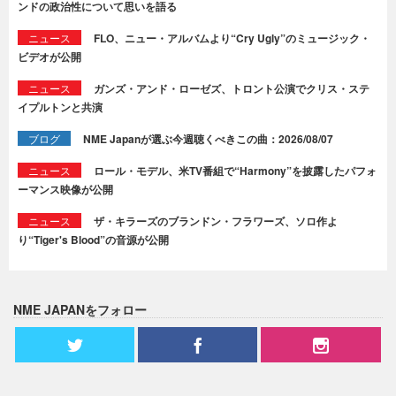
ンドの政治性について思いを語る
ニュース
FLO、ニュー・アルバムより“Cry Ugly”のミュージック・
ビデオが公開
ニュース
ガンズ・アンド・ローゼズ、トロント公演でクリス・ステ
イプルトンと共演
ブログ
NME Japanが選ぶ今週聴くべきこの曲：2026/08/07
ニュース
ロール・モデル、米TV番組で“Harmony”を披露したパフォ
ーマンス映像が公開
ニュース
ザ・キラーズのブランドン・フラワーズ、ソロ作よ
り“Tiger's Blood”の音源が公開
NME JAPANをフォロー