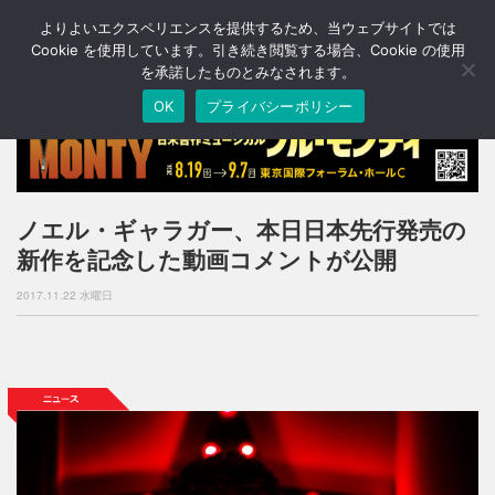
よりよいエクスペリエンスを提供するため、当ウェブサイトでは
T
o
Cookie を使用しています。引き続き閲覧する場合、Cookie の使用
g
を承諾したものとみなされます。
g
OK
プライバシーポリシー
l
e
n
a
v
i
ノエル・ギャラガー、本日日本先行発売の
g
新作を記念した動画コメントが公開
a
t
2017.11.22 水曜日
i
o
n