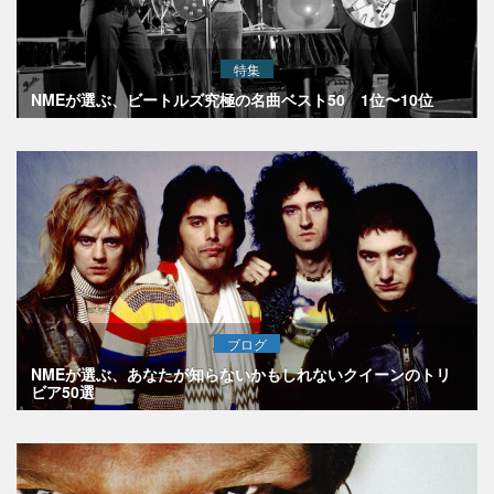
特集
NMEが選ぶ、ビートルズ究極の名曲ベスト50 1位〜10位
ブログ
NMEが選ぶ、あなたが知らないかもしれないクイーンのトリ
ビア50選