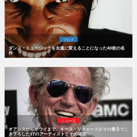
ブログ
ダンス・ミュージックを永遠に変えることになった40枚の名
作
ニュース
オアシスからボウイまで、キース・リチャーズがその毒舌でこ
き下ろした17のアーティストとその発言