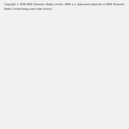
Copyright © 2026 NME Networks Media Limited. NME is a registered trademark of NME Networks
Media Limited being used under licence.