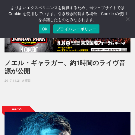
よりよいエクスペリエンスを提供するため、当ウェブサイトでは
T
o
Cookie を使用しています。引き続き閲覧する場合、Cookie の使用
g
を承諾したものとみなされます。
g
OK
プライバシーポリシー
l
e
n
a
v
i
ノエル・ギャラガー、約1時間のライヴ音
g
源が公開
a
t
2017.11.21 火曜日
i
o
n