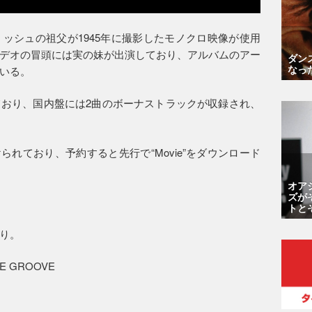
ッシュの祖父が1945年に撮影したモノクロ映像が使用
デオの冒頭には実の妹が出演しており、アルバムのアー
ダン
なっ
いる。
おり、国内盤には2曲のボーナストラックが収録され、
けられており、予約すると先行で“Movie”をダウンロード
オア
ズが
トと
り。
THE GROOVE