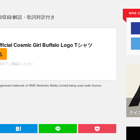
E
加収録/解説・歌詞対訳付き
fficial Cosmic Girl Buffalo Logo Tシャツ
る
zonでご確認ください
istered trademark of NME Networks Media Limited being used under licence.
クイ