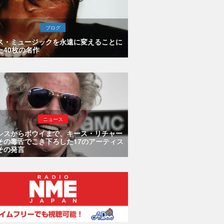
ブログ
ス・ミュージックを永遠に変えることに
た40枚の名作
ニュース
シスからボウイまで、キース・リチャー
その毒舌でこき下ろした17のアーティス
その発言