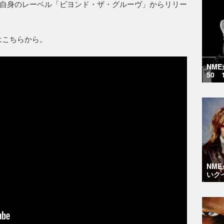
自身のレーベル「ビヨンド・ザ・グルーヴ」からリリー
オはこちらから。
NM
50 
NM
いク