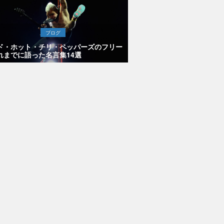
ブログ
ド・ホット・チリ・ペッパーズのフリー
れまでに語った名言集14選