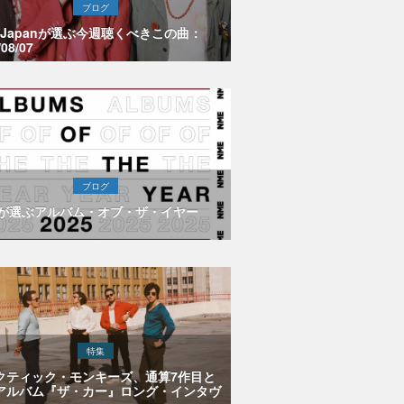
ブログ
E Japanが選ぶ今週聴くべきこの曲：
/08/07
ブログ
Eが選ぶアルバム・オブ・ザ・イヤー
特集
クティック・モンキーズ、通算7作目と
アルバム『ザ・カー』ロング・インタヴ