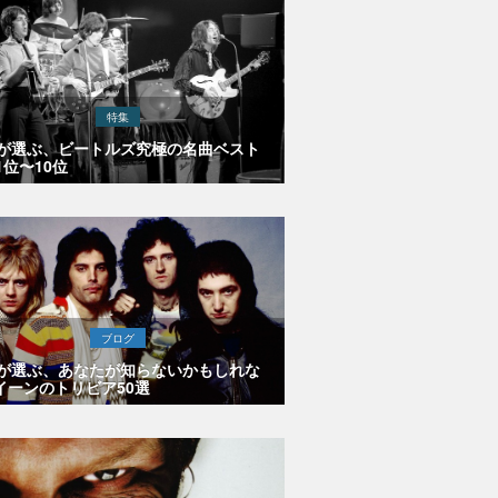
特集
Eが選ぶ、ビートルズ究極の名曲ベスト
1位〜10位
ブログ
Eが選ぶ、あなたが知らないかもしれな
イーンのトリビア50選