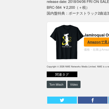
release date: 2018/04/06 FRI ON SAL
BRC-564 ￥2,200（＋税）
国内盤特典：ボーナストラック2曲追
Jamiroquai O
Amazonで見
価格・在庫はAma
Copyright © 2026 NME Networks Media Limited. NME is a reg
関連タグ
Tom Misch
Video