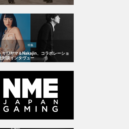
特集
・サワヤマ＆Nakajin、コラボレーショ
念対談インタヴュー