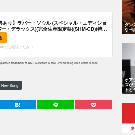
典あり】ラバー・ソウル (スペシャル・エディショ
ダン
パー・デラックス)(完全生産限定盤)(SHM-CD)(特
なっ
付)
る
zonでご確認ください
istered trademark of NME Networks Media Limited being used under licence.
オア
ズが
New Song
トと