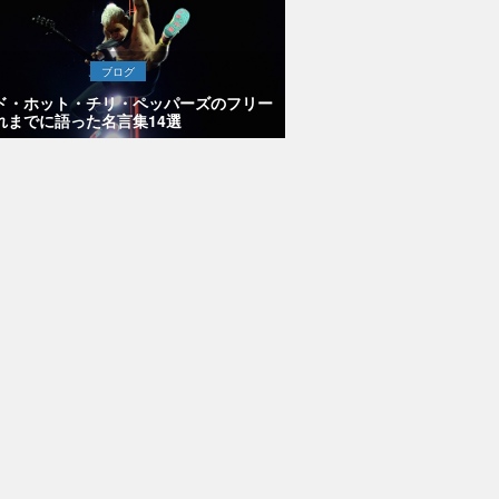
ブログ
ド・ホット・チリ・ペッパーズのフリー
れまでに語った名言集14選