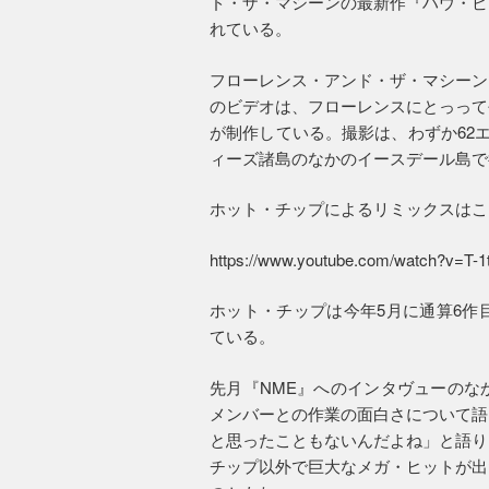
ド・ザ・マシーンの最新作『ハウ・ビ
れている。
フローレンス・アンド・ザ・マシーン
のビデオは、フローレンスにとっって
が制作している。撮影は、わずか62
ィーズ諸島のなかのイースデール島で
ホット・チップによるリミックスはこ
https://www.youtube.com/watch?v=T-
ホット・チップは今年5月に通算6作
ている。
先月『NME』へのインタヴューのな
メンバーとの作業の面白さについて語
と思ったこともないんだよね」と語り
チップ以外で巨大なメガ・ヒットが出