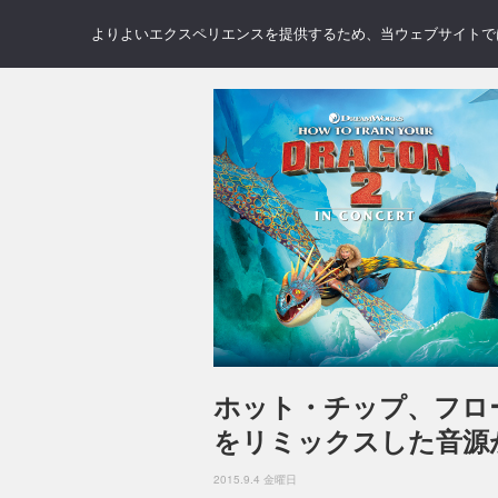
NEWS
REVIEWS
GAL
よりよいエクスペリエンスを提供するため、当ウェブサイトでは 
ホット・チップ、フロ
をリミックスした音源
2015.9.4 金曜日