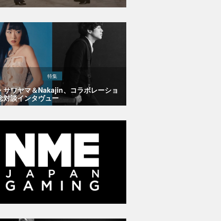
特集
・サワヤマ＆Nakajin、コラボレーショ
念対談インタヴュー