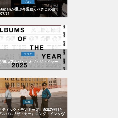
ブログ
E Japanが選ぶ今週聴くべきこの曲：
/07/31
ブログ
Eが選ぶアルバム・オブ・ザ・イヤー
特集
クティック・モンキーズ、通算7作目と
アルバム『ザ・カー』ロング・インタヴ