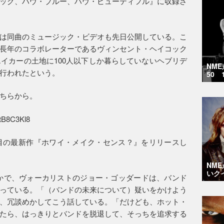
ッグ、ハウ・ブルー、ハウ・ビューティフル』に収録さ
は同曲のミュージック・ビデオも先日公開している。こ
長年のコラボレーターであるヴィンセント・ヘイコック
エイカーの土地に100人以下しか暮らしていないヘブリデ
NM
行われたという。
50 
ちらから。
1tB8C3Kl8
目の最新作『ホワイ・メイク・センス？』をリリースし
NM
いク
かで、ヴォーカリストのジョー・ゴッダードは、バンド
っている。「（バンドの未来について）疑いをかけよう
、冗談めかしてこう話している。「だけども、ホット・
たら、はっきりとバンドを脱退して、そっちを追求する