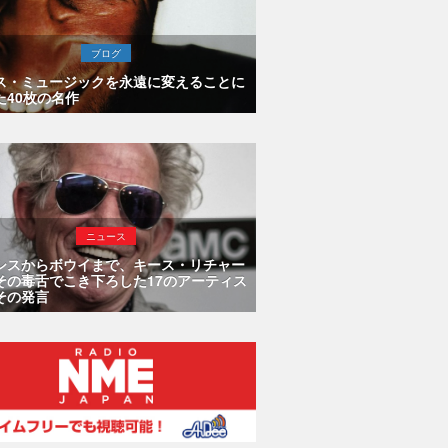
ブログ
ス・ミュージックを永遠に変えることに
た40枚の名作
ニュース
シスからボウイまで、キース・リチャー
その毒舌でこき下ろした17のアーティス
その発言