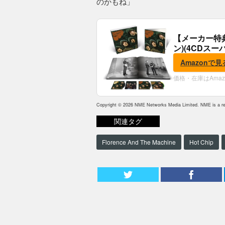
のかもね」
【メーカー特
ン)(4CDスー
典:B2ポスター
Amazonで見
価格・在庫はAma
Copyright © 2026 NME Networks Media Limited. NME is a reg
関連タグ
Florence And The Machine
Hot Chip