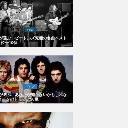
特集
Eが選ぶ、ビートルズ究極の名曲ベスト
1位〜10位
ブログ
Eが選ぶ、あなたが知らないかもしれな
イーンのトリビア50選