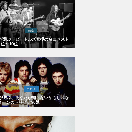
特集
Eが選ぶ、ビートルズ究極の名曲ベスト
1位〜10位
ブログ
Eが選ぶ、あなたが知らないかもしれな
イーンのトリビア50選