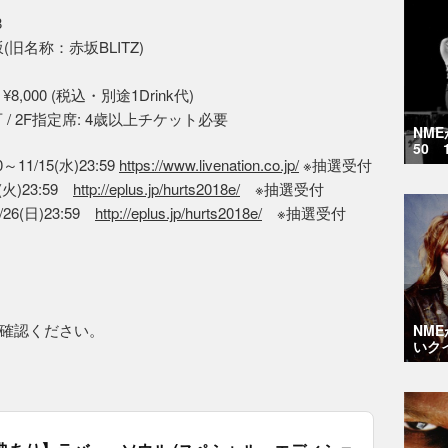
8
坂(旧名称：赤坂BLITZ)
¥8,000 (税込・別途1Drink代)
/ 2F指定席: 4歳以上チケット必要
NM
50 
0～11/15(水)23:59
https://www.livenation.co.jp/
※抽選受付
(火)23:59
http://eplus.jp/hurts2018e/
※抽選受付
26(日)23:59
http://eplus.jp/hurts2018e/
※抽選受付
確認ください。
NM
いク