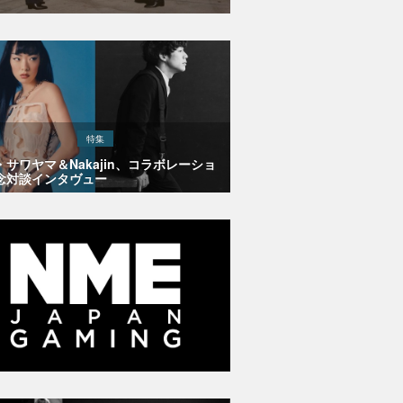
特集
・サワヤマ＆Nakajin、コラボレーショ
念対談インタヴュー