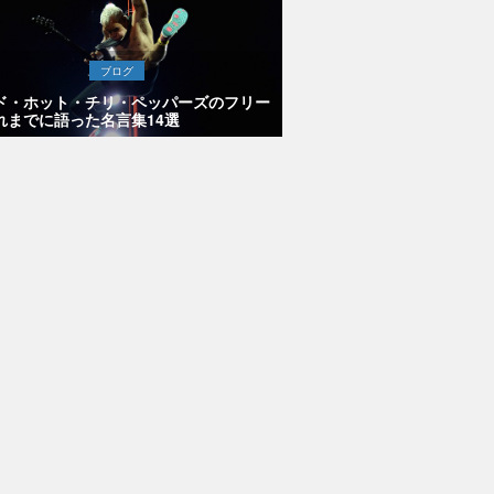
ブログ
ド・ホット・チリ・ペッパーズのフリー
れまでに語った名言集14選