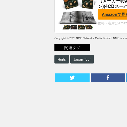
【メーカー特
ン)(4CDスー
典:B2ポスター
Amazonで見
価格・在庫はAma
Copyright © 2026 NME Networks Media Limited. NME is a reg
関連タグ
Hurts
Japan Tour