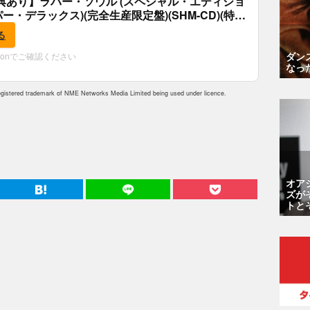
典あり】ラバー・ソウル (スペシャル・エディショ
パー・デラックス)(完全生産限定盤)(SHM-CD)(特
付)
る
ダン
zonでご確認ください
なっ
istered trademark of NME Networks Media Limited being used under licence.
オア
ズが
トと