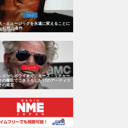
ブログ
ス・ミュージックを永遠に変えることに
た40枚の名作
ニュース
シスからボウイまで、キース・リチャー
その毒舌でこき下ろした17のアーティス
その発言