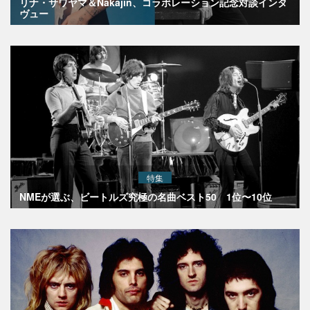
リナ・サワヤマ＆Nakajin、コラボレーション記念対談インタ
ヴュー
特集
NMEが選ぶ、ビートルズ究極の名曲ベスト50 1位〜10位