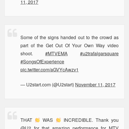
11, 2017
Some of the signs handed out to the crowd as
part of the Get Out Of Your Own Way video
shoot.
#MTVEMA
#u2trafalgarsquare
#SongsOfExperience
pic.twitter.com/aGVYcAwzv1
— U2start.com (@U2start)
November 11, 2017
THAT
WAS
INCREDIBLE. Thank you
@U2
for that amazing performance for MTV