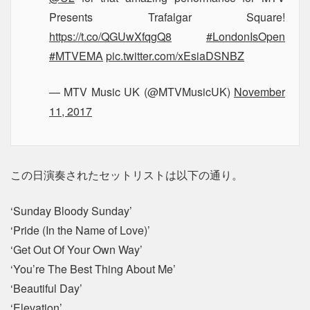
Presents Trafalgar Square!
https://t.co/QGUwXfqgQ8
#LondonIsOpen
#MTVEMA
pic.twitter.com/xEsiaDSNBZ
— MTV Music UK (@MTVMusicUK)
November
11, 2017
この日演奏されたセットリストは以下の通り。
‘Sunday Bloody Sunday’
‘Pride (In the Name of Love)’
‘Get Out Of Your Own Way’
‘You’re The Best Thing About Me’
‘Beautiful Day’
‘Elevation’