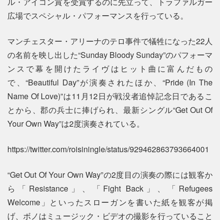
ル・アイコン賞を受賞するのに先立って、トラファルガー
広場でスペシャル・パフォーマンスを行っている。
マンチェスター・アリーナのテロ事件で犠牲になった22人
の名前を映し出した“Sunday Bloody Sunday”のパフォーマ
ンスで幕を開けたライヴはヒット曲に富んだもの
で、“Beautiful Day”が演奏されたほか、“Pride (In The
Name Of Love)”は11月12日が戦没者追悼記念日であるこ
とから、郡の兵士に捧げられ、最新シングル“Get Out Of
Your Own Way”は2度演奏されている。
https://twitter.com/roisiningle/status/929462863793664001
“Get Out Of Your Own Way”の2度目の演奏の際には観客か
ら「Resistance」、「Fight Back」、「Refugees
Welcome」といったスローガンを書いた紙を観客が掲
げ、ボノはミュージック・ビデオの撮影を行っていること