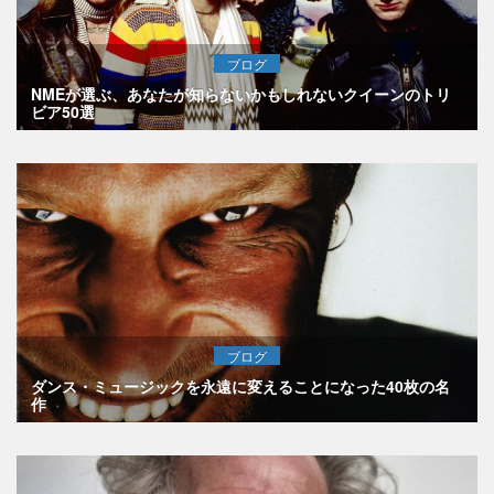
ブログ
NMEが選ぶ、あなたが知らないかもしれないクイーンのトリ
ビア50選
ブログ
ダンス・ミュージックを永遠に変えることになった40枚の名
作