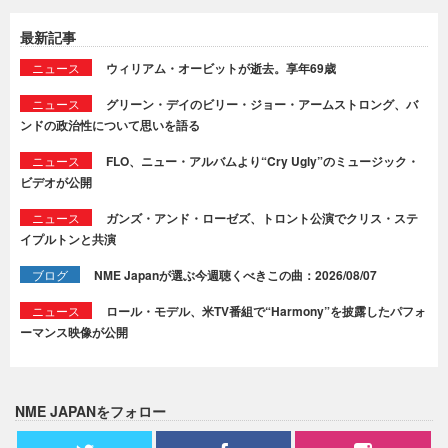
最新記事
ニュース
ウィリアム・オービットが逝去。享年69歳
ニュース
グリーン・デイのビリー・ジョー・アームストロング、バ
ンドの政治性について思いを語る
ニュース
FLO、ニュー・アルバムより“Cry Ugly”のミュージック・
ビデオが公開
ニュース
ガンズ・アンド・ローゼズ、トロント公演でクリス・ステ
イプルトンと共演
ブログ
NME Japanが選ぶ今週聴くべきこの曲：2026/08/07
ニュース
ロール・モデル、米TV番組で“Harmony”を披露したパフォ
ーマンス映像が公開
NME JAPANをフォロー