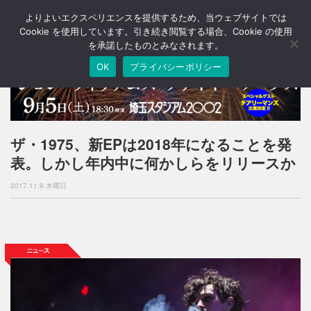
よりよいエクスペリエンスを提供するため、当ウェブサイトでは
T
o
Cookie を使用しています。引き続き閲覧する場合、Cookie の使用
g
を承諾したものとみなされます。
g
OK
プライバシーポリシー
l
e
n
a
v
i
ザ・1975、新EPは2018年になることを発
g
表。しかし年内中に何かしらをリリースか
a
t
2017.11.9 木曜日
i
o
n