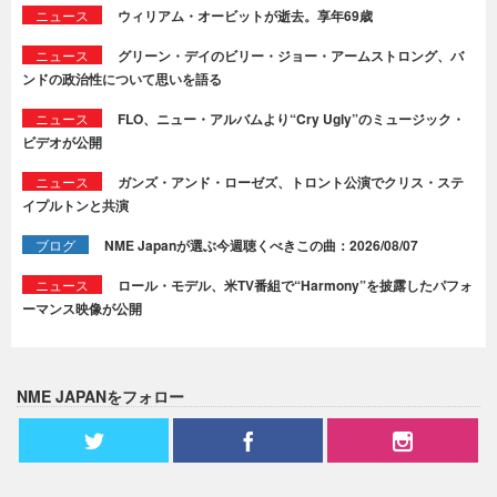
ニュース
ウィリアム・オービットが逝去。享年69歳
ニュース
グリーン・デイのビリー・ジョー・アームストロング、バ
ンドの政治性について思いを語る
ニュース
FLO、ニュー・アルバムより“Cry Ugly”のミュージック・
ビデオが公開
ニュース
ガンズ・アンド・ローゼズ、トロント公演でクリス・ステ
イプルトンと共演
ブログ
NME Japanが選ぶ今週聴くべきこの曲：2026/08/07
ニュース
ロール・モデル、米TV番組で“Harmony”を披露したパフォ
ーマンス映像が公開
NME JAPANをフォロー