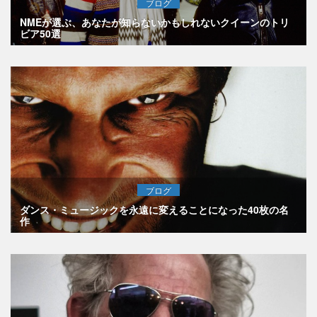
ブログ
NMEが選ぶ、あなたが知らないかもしれないクイーンのトリ
ビア50選
ブログ
ダンス・ミュージックを永遠に変えることになった40枚の名
作