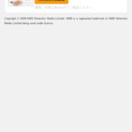
価格・在庫はAmazonでご確認ください
Copyright © 2026 NME Networks Media Limited. NME is a registered trademark of NME Networks
Media Limited being used under licence.