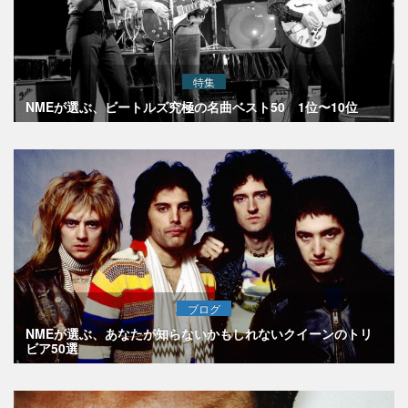
特集
NMEが選ぶ、ビートルズ究極の名曲ベスト50 1位〜10位
ブログ
NMEが選ぶ、あなたが知らないかもしれないクイーンのトリ
ビア50選