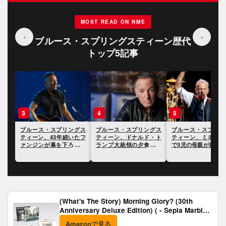
MOST READ ON NME
‹
›
ブルース・スプリングスティーン歴代
トップ5記事
3
4
5
グス
ブルース・スプリングス
ブルース・スプリングス
ブルース・スプリン
き暴
ティーン、43年続いたフ
ティーン、ドナルド・ト
ティーン、ミネアポ
トを
ァンジンが幕を下ろすこ
ランプ大統領の夕食会で
で3児の母親が射殺
とに
銃撃事件があったことに
事件について言及
言及
(What's The Story) Morning Glory? (30th
Anniversary Deluxe Edition) ( - Sepia Marble
Vinyl) [Analog]
Amazonで見る