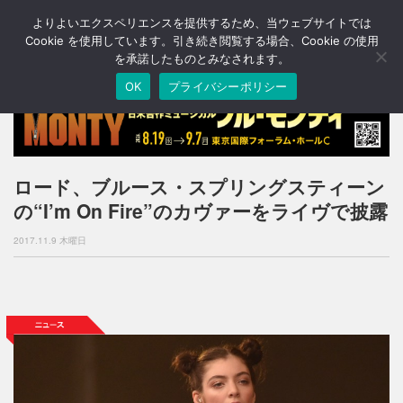
よりよいエクスペリエンスを提供するため、当ウェブサイトでは
T
o
Cookie を使用しています。引き続き閲覧する場合、Cookie の使用
g
を承諾したものとみなされます。
g
OK
プライバシーポリシー
l
e
n
a
v
i
ロード、ブルース・スプリングスティーン
g
の“I’m On Fire”のカヴァーをライヴで披露
a
t
2017.11.9 木曜日
i
o
n