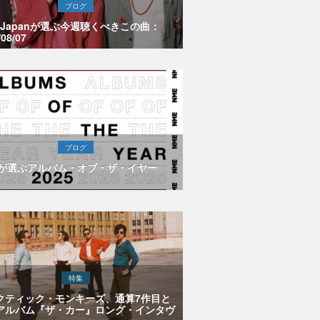
ブログ
E Japanが選ぶ今週聴くべきこの曲：
/08/07
ブログ
Eが選ぶアルバム・オブ・ザ・イヤー
特集
クティック・モンキーズ、通算7作目と
アルバム『ザ・カー』ロング・インタヴ