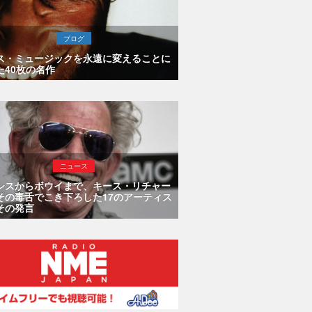
ブログ
ス・ミュージックを永遠に変えることに
た40枚の名作
ニュース
シスからボウイまで、キース・リチャー
その毒舌でこき下ろした17のアーティス
その発言