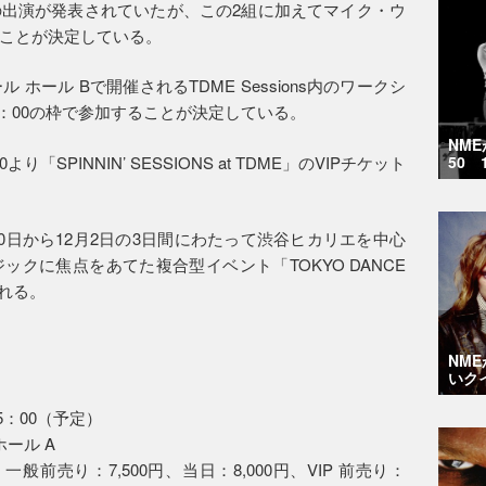
の出演が発表されていたが、この2組に加えてマイク・ウ
することが決定している。
ホール Bで開催されるTDME Sessions内のワークシ
14：00の枠で参加することが決定している。
NM
り「SPINNIN’ SESSIONS at TDME」のVIPチケット
50 
0日から12月2日の3日間にわたって渋谷ヒカリエを中心
クに焦点をあてた複合型イベント「TOKYO DANCE
される。
NM
いク
25：00（予定）
ール A
一般前売り：7,500円、当日：8,000円、VIP 前売り：