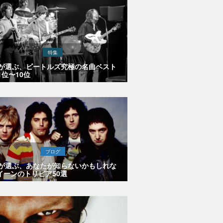
特集
Eが選ぶ、ビートルズ究極の名曲ベスト
1位〜10位
ブログ
Eが選ぶ、あなたが知らないかもしれな
イーンのトリビア50選