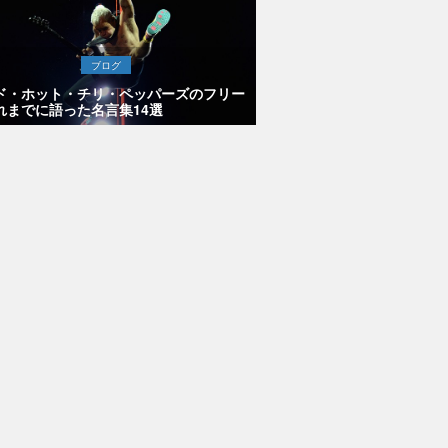
ブログ
ド・ホット・チリ・ペッパーズのフリー
れまでに語った名言集14選