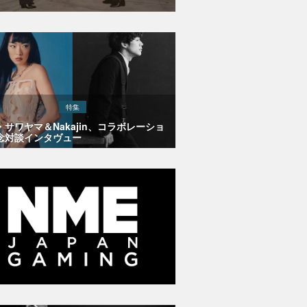
特集
・サワヤマ＆Nakajin、コラボレーショ
念対談インタヴュー