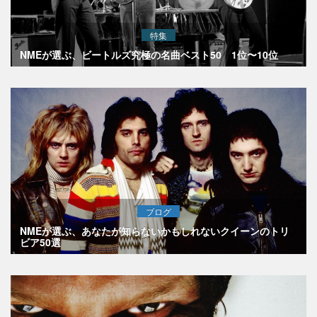
特集
NMEが選ぶ、ビートルズ究極の名曲ベスト50 1位〜10位
ブログ
NMEが選ぶ、あなたが知らないかもしれないクイーンのトリ
ビア50選