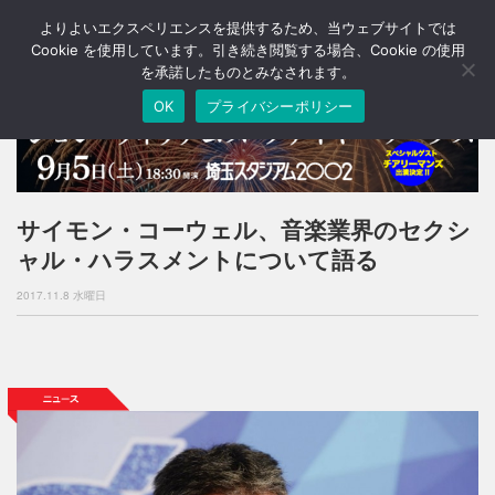
よりよいエクスペリエンスを提供するため、当ウェブサイトでは
T
o
Cookie を使用しています。引き続き閲覧する場合、Cookie の使用
g
を承諾したものとみなされます。
g
OK
プライバシーポリシー
l
e
n
a
v
i
サイモン・コーウェル、音楽業界のセクシ
g
ャル・ハラスメントについて語る
a
t
2017.11.8 水曜日
i
o
n