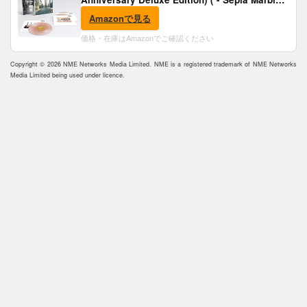
Vinyl) [Analog]
Amazonで見る
価格・在庫はAmazonでご確認ください
Copyright © 2026 NME Networks Media Limited. NME is a registered trademark of NME Networks
Media Limited being used under licence.