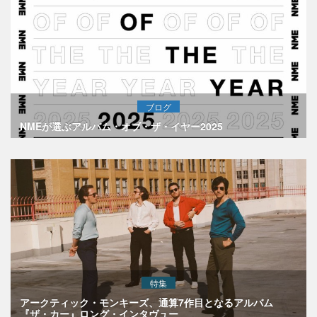
ブログ
NMEが選ぶアルバム・オブ・ザ・イヤー2025
特集
アークティック・モンキーズ、通算7作目となるアルバム
『ザ・カー』ロング・インタヴュー