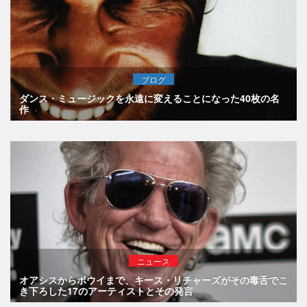
ブログ
ダンス・ミュージックを永遠に変えることになった40枚の名
作
ニュース
オアシスからボウイまで、キース・リチャーズがその毒舌でこ
き下ろした17のアーティストとその発言