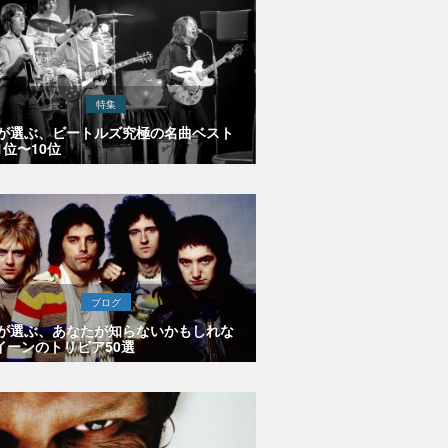
特集
Eが選ぶ、ビートルズ究極の名曲ベスト
1位〜10位
ブログ
Eが選ぶ、あなたが知らないかもしれな
イーンのトリビア50選