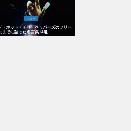
ブログ
ド・ホット・チリ・ペッパーズのフリー
れまでに語った名言集14選