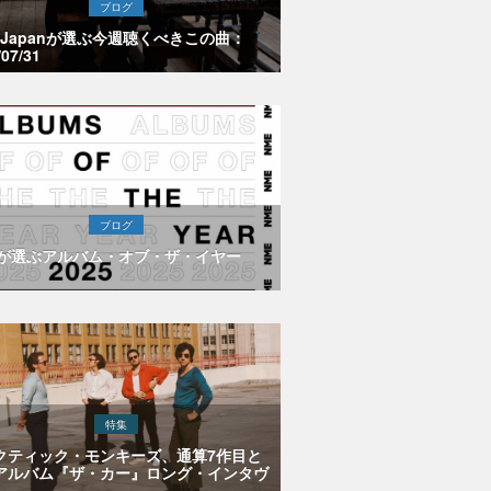
ブログ
E Japanが選ぶ今週聴くべきこの曲：
/07/31
ブログ
Eが選ぶアルバム・オブ・ザ・イヤー
特集
クティック・モンキーズ、通算7作目と
アルバム『ザ・カー』ロング・インタヴ