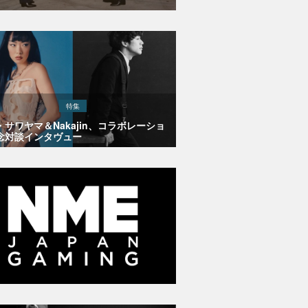
特集
・サワヤマ＆Nakajin、コラボレーショ
念対談インタヴュー