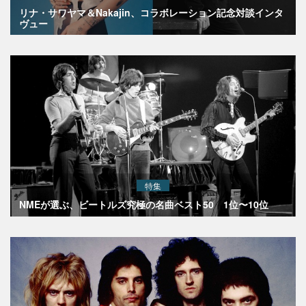
リナ・サワヤマ＆Nakajin、コラボレーション記念対談インタ
ヴュー
特集
NMEが選ぶ、ビートルズ究極の名曲ベスト50 1位〜10位