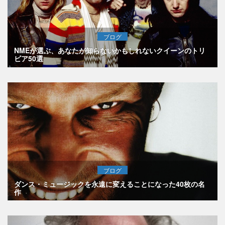
ブログ
NMEが選ぶ、あなたが知らないかもしれないクイーンのトリ
ビア50選
ブログ
ダンス・ミュージックを永遠に変えることになった40枚の名
作