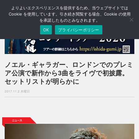
よりよいエクスペリエンスを提供するため、当ウェブサイトでは
T
o
Cookie を使用しています。引き続き閲覧する場合、Cookie の使用
g
を承諾したものとみなされます。
g
OK
プライバシーポリシー
l
e
n
a
v
i
ノエル・ギャラガー、ロンドンでのプレミ
g
ア公演で新作から3曲をライヴで初披露。
a
t
セットリストが明らかに
i
o
2017.11.2 木曜日
n