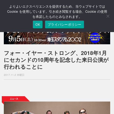
よりよいエクスペリエンスを提供するため、当ウェブサイトでは
T
o
Cookie を使用しています。引き続き閲覧する場合、Cookie の使用
g
を承諾したものとみなされます。
g
OK
プライバシーポリシー
l
e
n
a
v
i
フォー・イヤー・ストロング、2018年1月
g
にセカンドの10周年を記念した来日公演が
a
t
行われることに
i
o
2017.11.2 木曜日
n