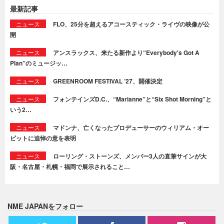
最新記事
ニュース
FLO、25分を超えるアコースティック・ライヴの映像が公
開
ニュース
アンスラックス、来たる新作より“Everybody's Got A
Plan”のミュージッ…
ニュース
GREENROOM FESTIVAL ’27、開催決定
ニュース
フォンテインズD.C.、“Marianne”と“Six Shot Morning”と
いう2…
ニュース
マドンナ、亡くなったプロデューサーのウィリアム・オー
ビットに追悼の意を表明
ニュース
ローリング・ストーンズ、メンバー3人の直筆サインが大
阪・名古屋・札幌・福岡で展示されること…
NME JAPANをフォロー