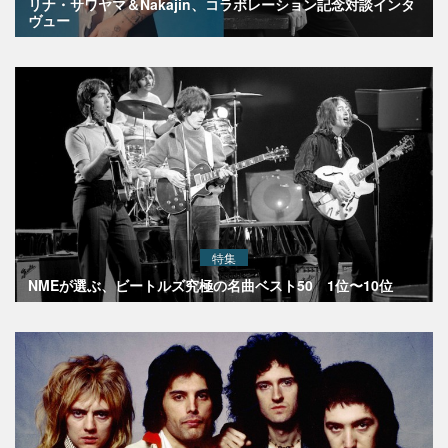
リナ・サワヤマ＆Nakajin、コラボレーション記念対談インタ
ヴュー
特集
NMEが選ぶ、ビートルズ究極の名曲ベスト50 1位〜10位