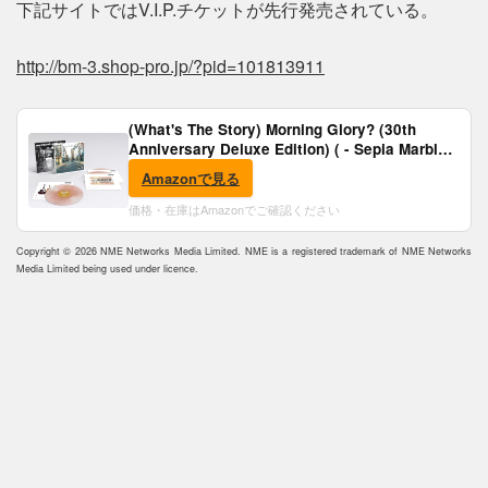
下記サイトではV.I.P.チケットが先行発売されている。
http://bm-3.shop-pro.jp/?pid=101813911
(What's The Story) Morning Glory? (30th
Anniversary Deluxe Edition) ( - Sepia Marble
Vinyl) [Analog]
Amazonで見る
価格・在庫はAmazonでご確認ください
Copyright © 2026 NME Networks Media Limited. NME is a registered trademark of NME Networks
Media Limited being used under licence.