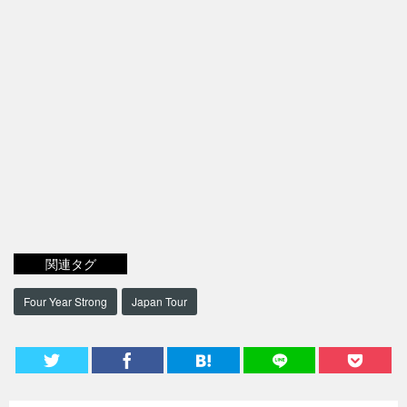
関連タグ
Four Year Strong
Japan Tour