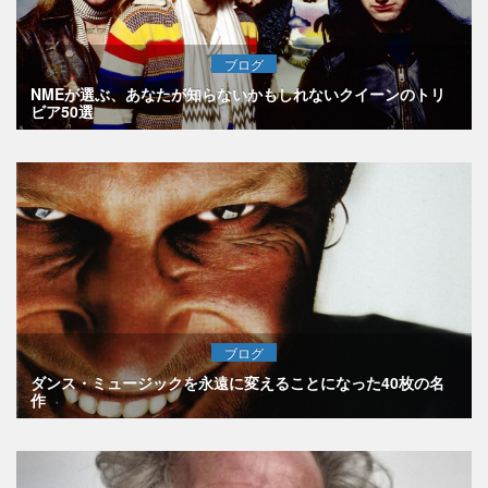
ブログ
NMEが選ぶ、あなたが知らないかもしれないクイーンのトリ
ビア50選
ブログ
ダンス・ミュージックを永遠に変えることになった40枚の名
作